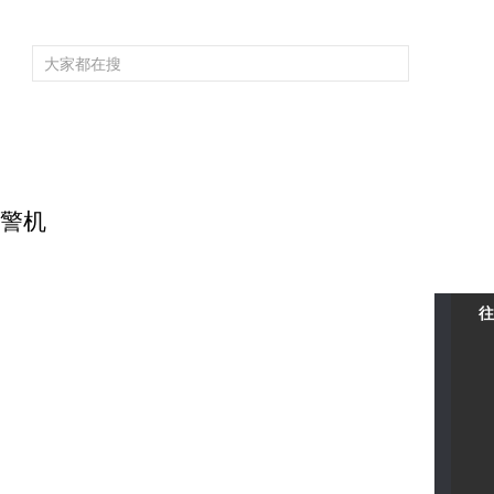
频道大全
栏目大全
片库
4K专区
听
育
电影
国防军事
电视剧
纪录
科教
戏曲
社会与法
少
预警机
往