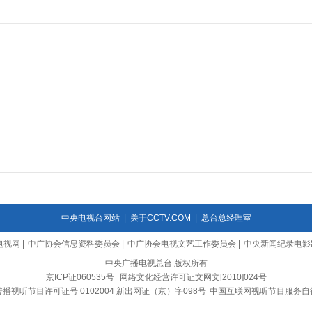
中央电视台网站
|
关于CCTV.COM
|
总台总经理室
电视网
|
中广协会信息资料委员会
|
中广协会电视文艺工作委员会
|
中央新闻纪录电影
中央广播电视总台 版权所有
京ICP证060535号
网络文化经营许可证文网文[2010]024号
播视听节目许可证号 0102004 新出网证（京）字098号
中国互联网视听节目服务自