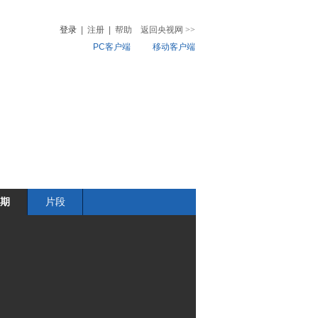
登录
|
注册
|
帮助
返回央视网
>>
PC客户端
移动客户端
音
热榜
微视频
儿
音乐
体育赛事
农业农村
期
片段