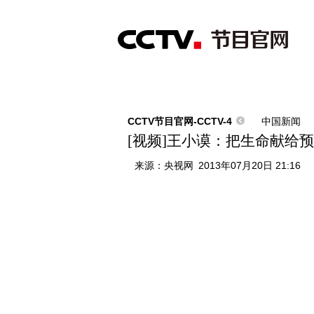
首页
直播
节目单
综合
新闻
财经
综艺
中文国际
体
CCTV节目官网-CCTV-4
中国新闻
[视频]王小谟：把生命献给
来源：
央视网
2013年07月20日 21:16