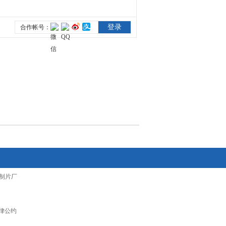
制片厂
律公约