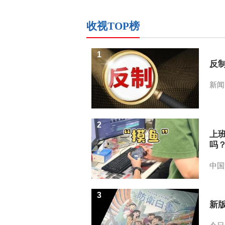
收视TOP榜
1
反
新闻
2
上
吗
中国
3
新