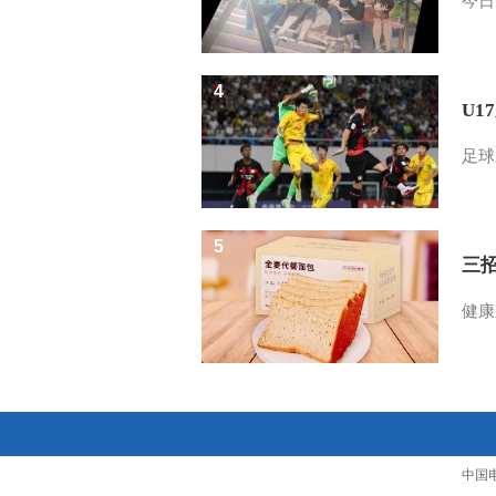
今日
4
U1
足球
5
三
健康
中国