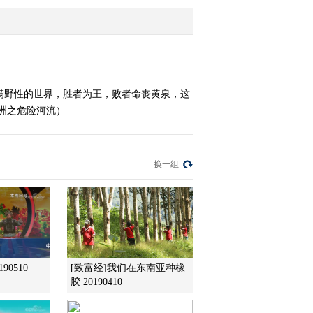
2013-07-08 00:03:04
《自然传奇》 20130706
怪兽鱼天堂
满野性的世界，胜者为王，败者命丧黄泉，这
非洲之危险河流）
2013-07-06 21:39:47
《自然传奇》 20130705
寻找爬行高手
换一组
2013-07-05 22:52:16
《自然传奇》 20130704
寻找科莫多龙
2013-07-04 22:21:00
90510
[致富经]我们在东南亚种橡
胶 20190410
《自然传奇》 20130703
致命攻击