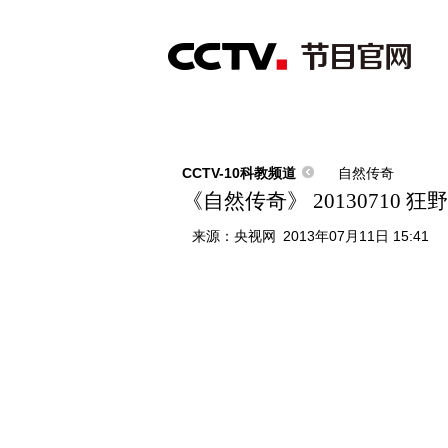
首页
直播
节目单
综合
新闻
财经
综艺
中文国际
体
CCTV-10科教频道
自然传奇
《自然传奇》 20130710 
来源：
央视网
2013年07月11日 15:41