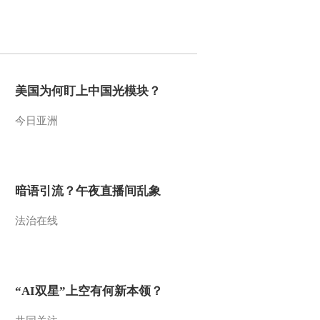
2013-06-30 21:17:14
《自然传奇》 20130629
毒行天下
美国为何盯上中国光模块？
2013-06-30 01:01:43
今日亚洲
《自然传奇》 20130628
寻找亚洲最致命的蛇
2013-06-28 21:24:44
暗语引流？午夜直播间乱象
《自然传奇》 20130627
法治在线
与远古人同行 2
2013-06-27 22:19:11
《自然传奇》 20130626
“AI双星”上空有何新本领？
猎杀本能 2