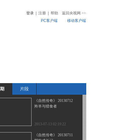
超级强者（上）
登录
|
注册
|
帮助
返回央视网
>>
PC客户端
移动客户端
2013-07-15 22:37:53
《自然传奇》 20130714
音
热榜
走向狮王之路
微视频
儿
音乐
体育赛事
农业农村
2013-07-15 02:29:39
《自然传奇》 20130713
家有犀牛
期
片段
2013-07-13 20:57:19
《自然传奇》 20130712
羚羊与猎食者
2013-07-13 02:19:22
《自然传奇》 20130711