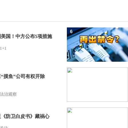
6
制美国！中方公布5项措施
1+1
7
班“摸鱼”公司有权开除
？
法治观察
8
版《防卫白皮书》藏祸心