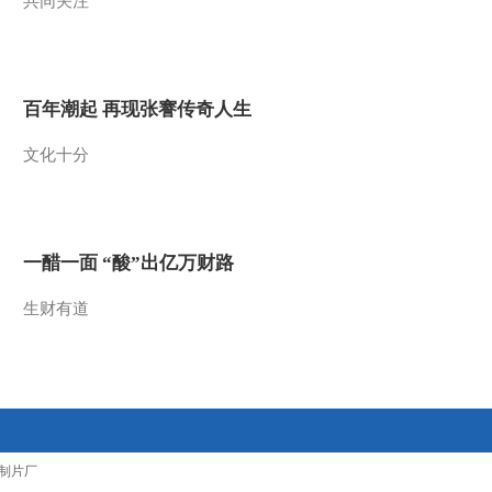
共同关注
2013-06-27 02:22:58
《自然传奇》 20130626
与远古人同行 1
百年潮起 再现张謇传奇人生
2013-06-26 23:40:15
文化十分
《自然传奇》 20130626
顶级猎手之生死之战
一醋一面 “酸”出亿万财路
2013-06-26 16:57:51
生财有道
《自然传奇》 20130625
猎杀本能1
2013-06-26 01:13:41
《自然传奇》 20130625
顶级猎手之凶猛团队
制片厂