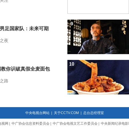
关注
9
7男足国家队：未来可期
之夜
10
招教你识破真假全麦面包
之路
中央电视台网站
|
关于CCTV.COM
|
总台总经理室
电视网
|
中广协会信息资料委员会
|
中广协会电视文艺工作委员会
|
中央新闻纪录电影