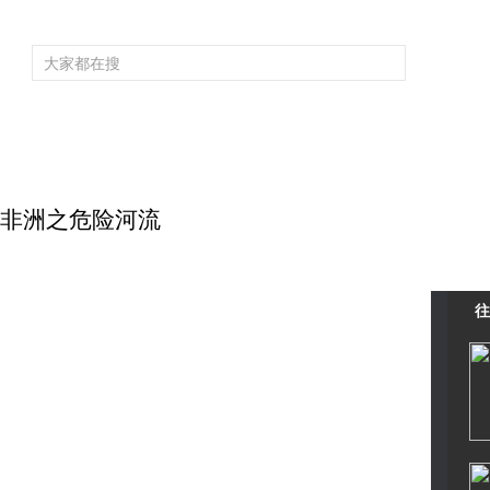
频道大全
栏目大全
片库
4K专区
听
育
电影
国防军事
电视剧
纪录
科教
戏曲
社会与法
少
狂野非洲之危险河流
往