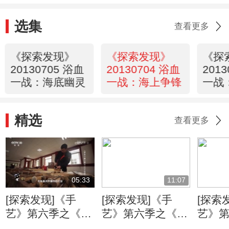
选集
查看更多
《探索发现》
《探索发现》
《探
20130705 浴血
20130704 浴血
201
一战：海底幽灵
一战：海上争锋
一战
月
精选
查看更多
05:33
11:07
[探索发现]《手
[探索发现]《手
[探索
艺》第六季之《万
艺》第六季之《姑
艺》
工花轿》：朱金漆
苏铜艺》 失蜡法
苏铜艺