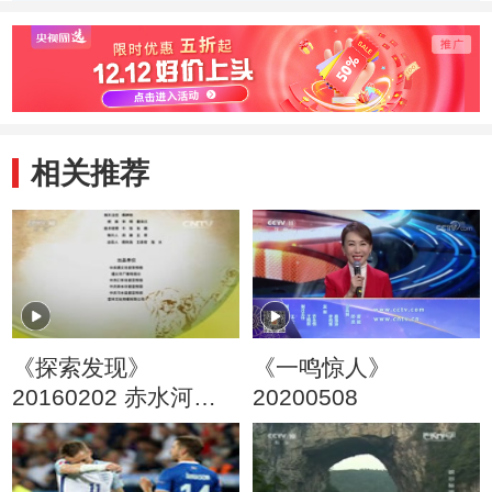
木雕的制作环节
塑模的过程
如何
后的
相关推荐
《探索发现》
《一鸣惊人》
20160202 赤水河
20200508
（二）富饶的大河