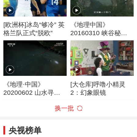
[欧洲杯]冰岛“够冷” 英
《地理中国》
格兰队正式“脱欧”
20160310 峡谷秘境
（上）
《地理·中国》
[大仓库]呼噜小精灵
20200602 山水寻奇·
2：幻象眼镜
仙山奇石
换一批
央视榜单