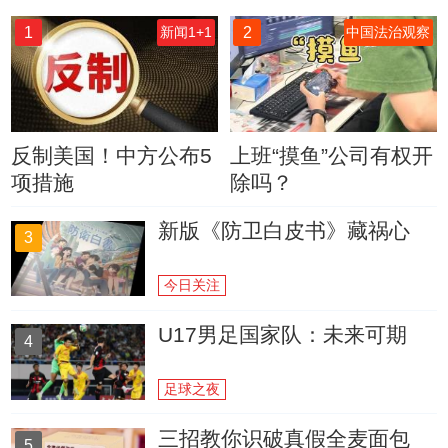
1
2
新闻1+1
中国法治观察
反制美国！中方公布5
上班“摸鱼”公司有权开
项措施
除吗？
新版《防卫白皮书》藏祸心
3
今日关注
U17男足国家队：未来可期
4
足球之夜
三招教你识破真假全麦面包
5