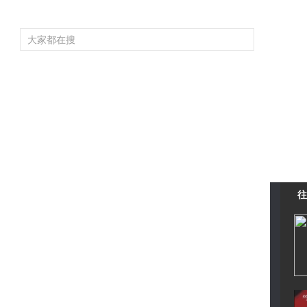
频道大全
栏目大全
片库
4K专区
听
育
电影
国防军事
电视剧
纪录
科教
戏曲
社会与法
少
往