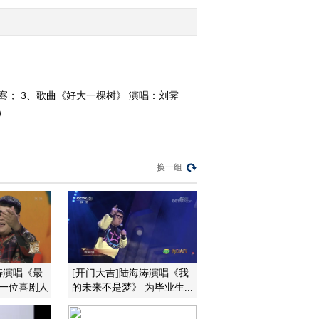
2013-06-06 00:59:54
《音乐快递》 20130529
骞； 3、歌曲《好大一棵树》 演唱：刘霁
）
2013-05-30 02:16:06
《音乐快递》 20130515
换一组
2013-05-16 01:33:31
《音乐快递》 20130508
2013-05-08 23:19:10
涛演唱《最
[开门大吉]陆海涛演唱《我
每一位喜剧人
的未来不是梦》 为毕业生...
《音乐快递》 20130424