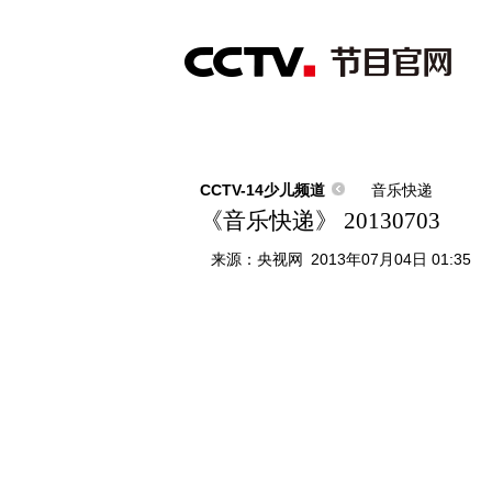
首页
直播
节目单
综合
新闻
财经
综艺
中文国际
体
CCTV-14少儿频道
音乐快递
《音乐快递》 20130703
来源：
央视网
2013年07月04日 01:35