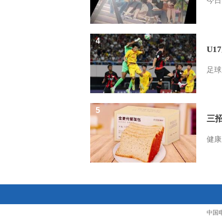
今日
4
U1
足球
5
三
健康
中国