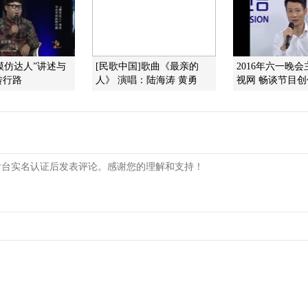
“模仿达人”讲述与
[民歌中国]歌曲《最亲的
2016年六一晚
转行路
人》 演唱：陆海涛 黄勇
视网 畅谈节目创作