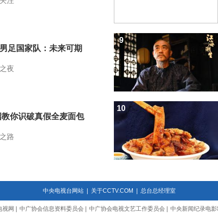
关注
9
7男足国家队：未来可期
之夜
10
招教你识破真假全麦面包
之路
中央电视台网站
|
关于CCTV.COM
|
总台总经理室
电视网
|
中广协会信息资料委员会
|
中广协会电视文艺工作委员会
|
中央新闻纪录电影