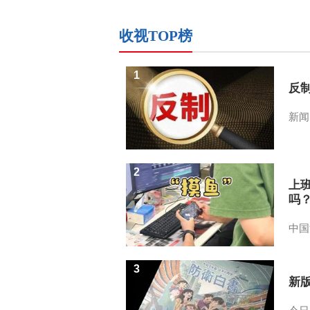
收视TOP榜
1
反
新闻
2
上
吗
中国
3
新