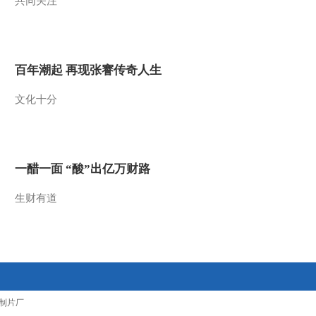
共同关注
2013-02-28 00:22:39
《音乐快递》 20130220
百年潮起 再现张謇传奇人生
2013-02-20 09:37:14
文化十分
《音乐快递》 20130206
一醋一面 “酸”出亿万财路
2013-02-06 08:22:58
生财有道
《音乐快递》 20130123
2013-01-23 07:36:52
《音乐快递》 20130116
制片厂