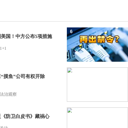
6
制美国！中方公布5项措施
1+1
7
班“摸鱼”公司有权开除
？
法治观察
8
版《防卫白皮书》藏祸心