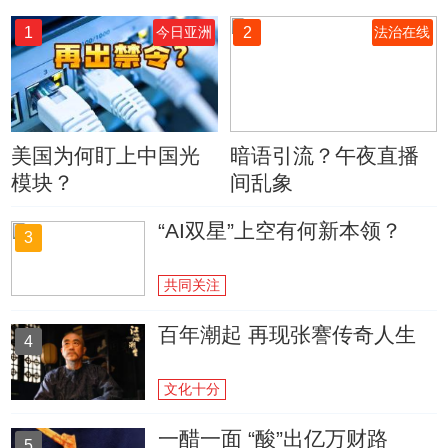
1
2
今日亚洲
法治在线
美国为何盯上中国光
暗语引流？午夜直播
模块？
间乱象
“AI双星”上空有何新本领？
3
共同关注
百年潮起 再现张謇传奇人生
4
文化十分
一醋一面 “酸”出亿万财路
5