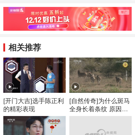
季） 梨子争夺战
季） 有条理的一
季） 
家子
行家
相关推荐
[开门大吉]选手陈正利
[自然传奇]为什么斑马
的精彩表现
全身长着条纹 原因你
肯定想不到