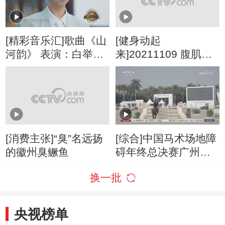
[精彩音乐汇]歌曲《山
[健身动起
河韵》 表演：白举纲
来]20211109 腹肌训
斯丹曼簇
练
[消费主张]“臭”名远扬
[综合]中国马术场地障
的徽州臭鳜鱼
碍年终总决赛广州收
缰
换一批
央视榜单