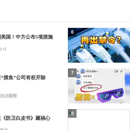
6
制美国！中方公布5项措施
1+1
7
班“摸鱼”公司有权开除
？
法治观察
8
版《防卫白皮书》藏祸心