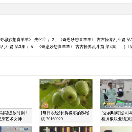
奇思妙想喜羊羊》 失忆症； 2、《奇思妙想喜羊羊》 古古怪界乱斗篇 第
斗篇 第3集； 5、《奇思妙想喜羊羊》 古古怪界乱斗篇 第4集。 （《第1动
妈妈]绽放时刻！
[每日农经]长得像枣的猕猴
[交易时间]公司
变身艺术女神
桃 20160929
检测板块业绩加速增