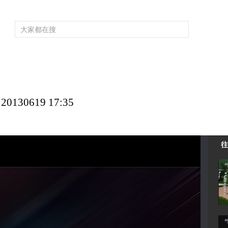
频道大全
栏目大全
片库
4K专区
听
育
电影
国防军事
电视剧
纪录
科教
戏曲
社会与法
少
0619 17:35
往