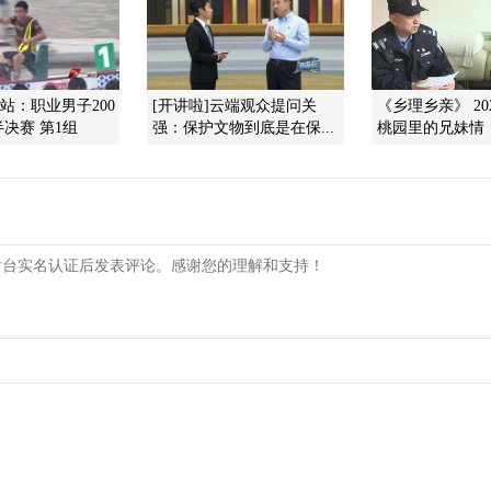
州站：职业男子200
[开讲啦]云端观众提问关
《乡理乡亲》 202
决赛 第1组
强：保护文物到底是在保...
桃园里的兄妹情