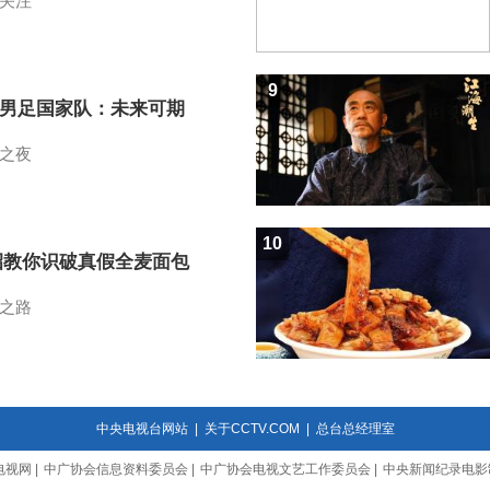
关注
9
7男足国家队：未来可期
之夜
10
招教你识破真假全麦面包
之路
中央电视台网站
|
关于CCTV.COM
|
总台总经理室
电视网
|
中广协会信息资料委员会
|
中广协会电视文艺工作委员会
|
中央新闻纪录电影