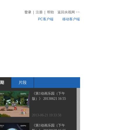
版）》 20130625 16:42
登录
|
注册
|
帮助
返回央视网
>>
PC客户端
移动客户端
2013-06-25 19:27:33
《第1动画乐园（下午
音
热榜
版）》 20130623 17:40
微视频
儿
音乐
体育赛事
农业农村
2013-06-23 20:11:27
《第1动画乐园（下午
版）》 20130623 16:55
期
片段
2013-06-23 18:24:09
《第1动画乐园（下午
版）》 20130621 16:55
2013-06-21 19:33:58
《第1动画乐园（下午