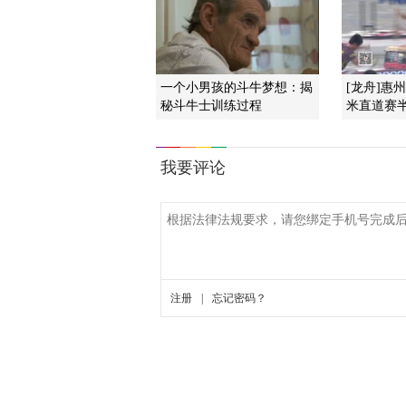
一个小男孩的斗牛梦想：揭
[龙舟]惠
秘斗牛士训练过程
米直道赛半