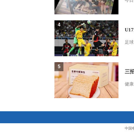
今日
4
U1
足球
5
三
健康
中国