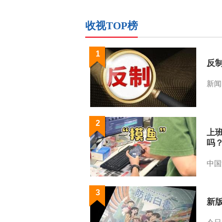
收视TOP榜
1
反
新闻
2
上
吗
中国
3
新