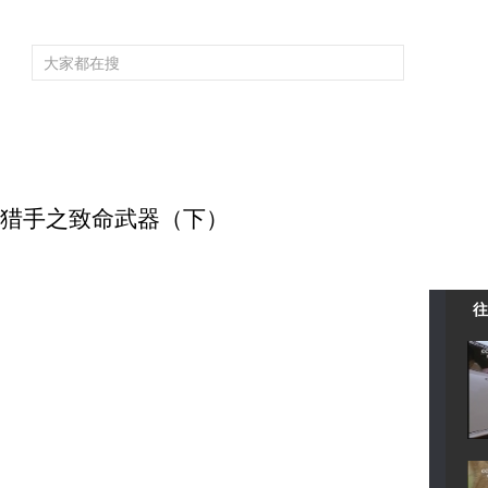
频道大全
栏目大全
片库
4K专区
听
育
电影
国防军事
电视剧
纪录
科教
戏曲
社会与法
少
 顶级猎手之致命武器（下）
往