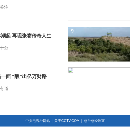
关注
9
年潮起 再现张謇传奇人生
十分
10
一面 “酸”出亿万财路
有道
中央电视台网站
|
关于CCTV.COM
|
总台总经理室