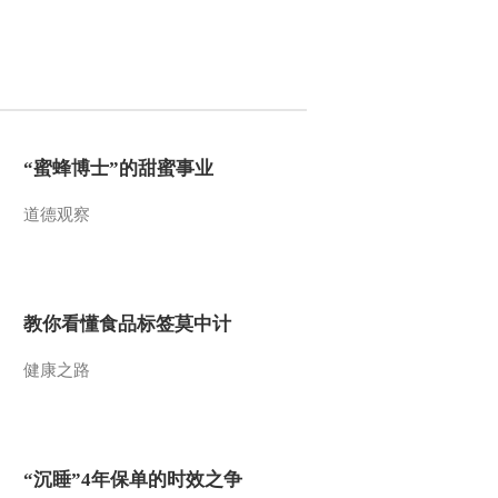
2013-06-09 15:12:49
《自然传奇》 20130608
狮王争霸
2013-06-09 03:22:16
“蜜蜂博士”的甜蜜事业
《自然传奇》 20130608
道德观察
掠食天下 1
2013-06-08 17:40:10
教你看懂食品标签莫中计
《自然传奇》 20130607
狂野黑猩猩
健康之路
2013-06-07 22:29:22
《自然传奇》 20130606
巨象无敌
“沉睡”4年保单的时效之争