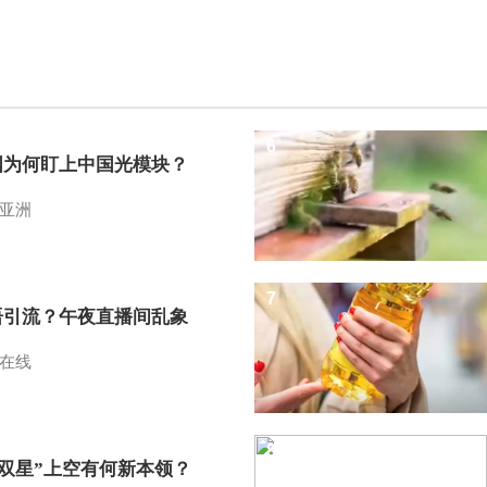
6
国为何盯上中国光模块？
亚洲
7
语引流？午夜直播间乱象
在线
8
I双星”上空有何新本领？