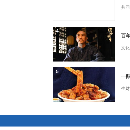
共同
4
百
文化
5
一醋
生财