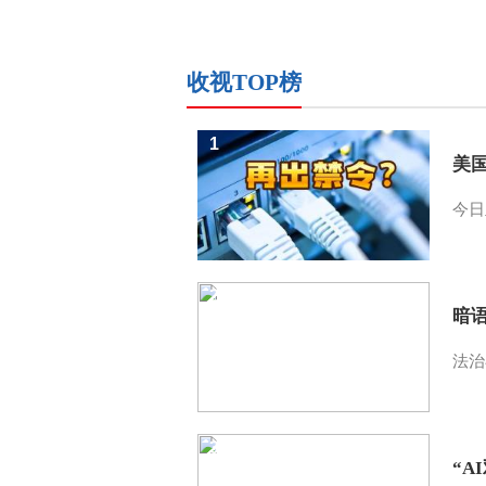
收视TOP榜
1
美
今日
2
暗
法治
3
“A