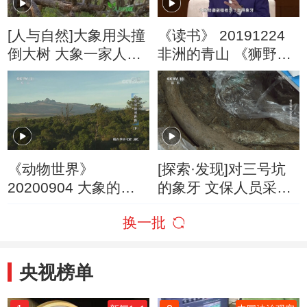
[人与自然]大象用头撞
《读书》 20191224
倒大树 大象一家人摘
非洲的青山 《狮野寻
果子吃
踪》 大象的遭遇
《动物世界》
[探索·发现]对三号坑
20200904 大象的情
的象牙 文保人员采取
感世界（下）
了更稳妥的加固方式
换一批
央视榜单