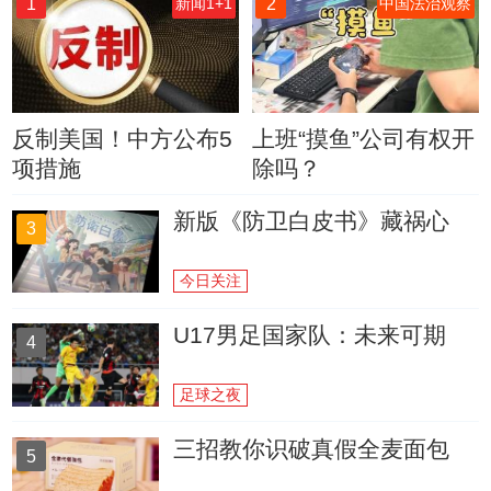
1
2
新闻1+1
中国法治观察
反制美国！中方公布5
上班“摸鱼”公司有权开
项措施
除吗？
新版《防卫白皮书》藏祸心
3
今日关注
U17男足国家队：未来可期
4
足球之夜
三招教你识破真假全麦面包
5