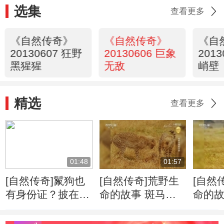
选集
查看更多
《自然传奇》
《自然传奇》
《自
20130607 狂野
20130606 巨象
201
黑猩猩
无敌
峭壁
精选
查看更多
01:48
01:57
[自然传奇]鬣狗也
[自然传奇]荒野生
[自然
有身份证？披在身
命的故事 斑马牛
命的故
上绝无重复
羚的迁徙将给食肉
侵占
动物带来一场盛宴
千里