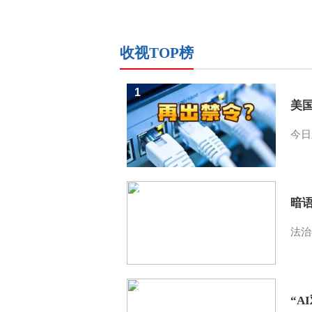
收视TOP榜
1
美
今日
2
暗
法治
3
“A