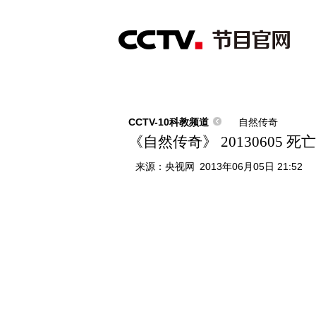
首页
直播
节目单
综合
新闻
财经
综艺
中文国际
体
CCTV-10科教频道
自然传奇
《自然传奇》 20130605 死
来源：
央视网
2013年06月05日 21:52