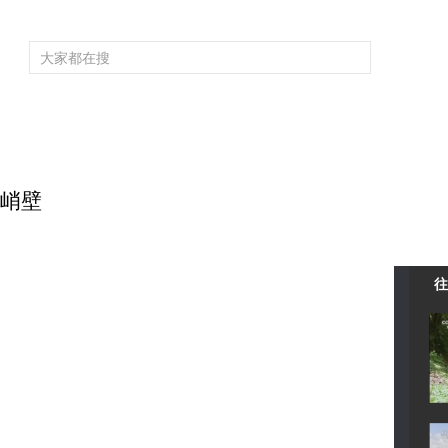
频道大全
栏目大全
片库
4K专区
听
育
电影
国防军事
电视剧
纪录
科教
戏曲
社会与法
少
亡峭壁
往