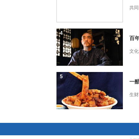
共同
4
百
文化
5
一醋
生财