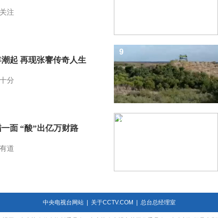
关注
9
年潮起 再现张謇传奇人生
十分
10
一面 “酸”出亿万财路
有道
中央电视台网站
|
关于CCTV.COM
|
总台总经理室