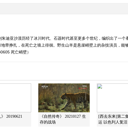
色列朱迪亚沙漠历经了冰川时代、石器时代甚至更多个世纪，编织出了一个
缘地带挣扎，在死亡之墙上徘徊。野生山羊是悬崖峭壁上的杂技演员，能
0605 死亡峭壁）
 20190621
《自然传奇》 20210127 生
[西去东来]第二
存的战场
运 以色列人复活了