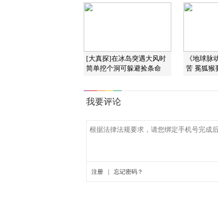
[大真探]在冰岛突遇大风时
《地球脉
简单挖个洞可躲避捡条命
苦 冕狐猴