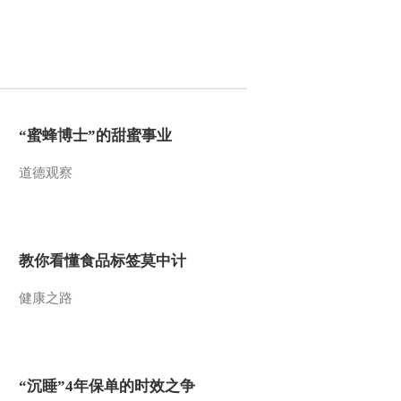
2013-05-25 23:17:04
《自然传奇》 20130524
动物杀人事件
2013-05-24 23:21:48
“蜜蜂博士”的甜蜜事业
《自然传奇》 20130523
道德观察
鲨鱼摄影师
2013-05-23 23:07:04
教你看懂食品标签莫中计
《自然传奇》 20130522
灰熊与狼的战争
健康之路
2013-05-22 23:58:18
《自然传奇》 20130521
动物是如何做到的
“沉睡”4年保单的时效之争