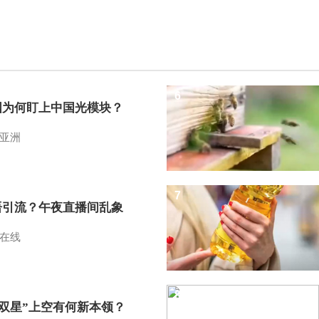
6
国为何盯上中国光模块？
亚洲
7
语引流？午夜直播间乱象
在线
8
I双星”上空有何新本领？