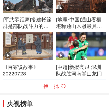
[军武零距离]搭建帐篷
[地理·中国]通山看橱
群是部队战斗力的重
堪称通山木雕最具代
要环节
表性的作品
《百家说故事》
[中超]新援亮眼 深圳
20220728
队战胜河南嵩山龙门
换一批
央视榜单