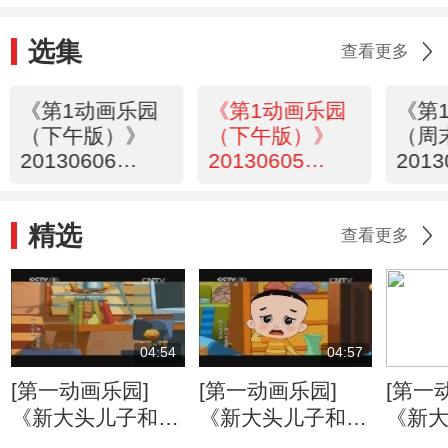
选集
查看更多
《第1动画乐园
《第1动画乐园
《第
（下午版）》
（下午版）》
（周
20130606
20130605
2013
18:10
16:47
16:1
精选
查看更多
04:54
04:57
[第一动画乐园]
[第一动画乐园]
[第一
《新大头儿子和小
《新大头儿子和小
《新
头爸爸》（第二
头爸爸》（第二
头爸