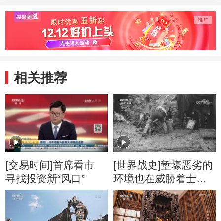
季） 梨子争夺战
季） 有条理的一
季） 
家子
行家
相关推荐
[交易时间]首席看市
[世界战史]堑壕恶劣的
寻找投资新“风口”
环境也在威胁着士兵
们的健康