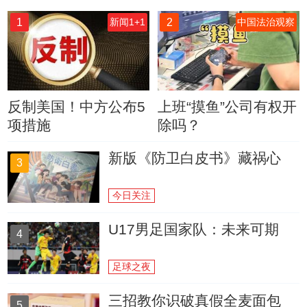
1
2
新闻1+1
中国法治观察
反制美国！中方公布5
上班“摸鱼”公司有权开
项措施
除吗？
新版《防卫白皮书》藏祸心
3
今日关注
U17男足国家队：未来可期
4
足球之夜
三招教你识破真假全麦面包
5