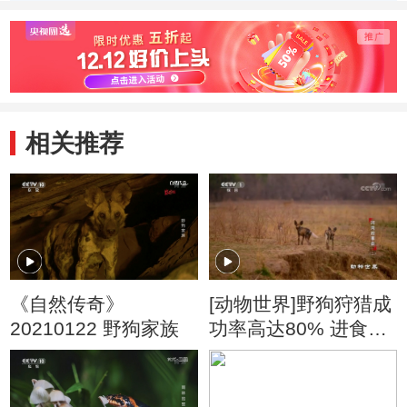
动物带来一场盛宴
千里
相关推荐
《自然传奇》
[动物世界]野狗狩猎成
20210122 野狗家族
功率高达80% 进食速
度惊人