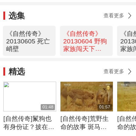
选集
查看更多
《自然传奇》
《自然传奇》
《自
20130605 死亡
20130604 野狗
20130
峭壁
家族闯天下
家族
（下）
（上
精选
查看更多
01:48
01:57
[自然传奇]鬣狗也
[自然传奇]荒野生
[自然
有身份证？披在身
命的故事 斑马牛
命的故
上绝无重复
羚的迁徙将给食肉
侵占