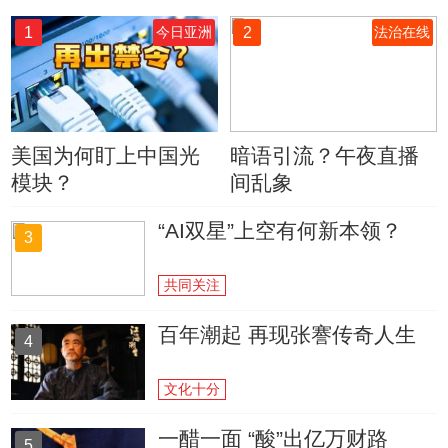
1
2
今日亚洲
法治在线
美国为何盯上中国光
暗语引流？午夜直播
模块？
间乱象
“AI双星”上空有何新本领？
3
共同关注
百年潮起 再现张謇传奇人生
4
文化十分
一醋一面 “酸”出亿万财路
5