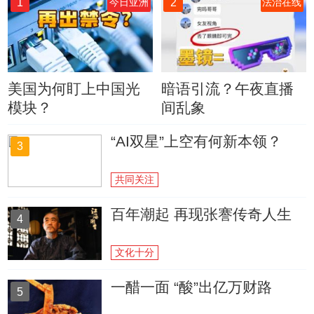
1
2
今日亚洲
法治在线
美国为何盯上中国光
暗语引流？午夜直播
模块？
间乱象
“AI双星”上空有何新本领？
3
共同关注
百年潮起 再现张謇传奇人生
4
文化十分
一醋一面 “酸”出亿万财路
5