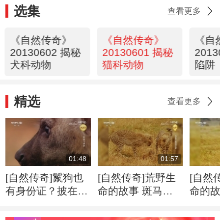
选集
查看更多
《自然传奇》
《自然传奇》
《自
20130602 揭秘
20130601 揭秘
201
犬科动物
猫科动物
陷阱
精选
查看更多
01:48
01:57
[自然传奇]鬣狗也
[自然传奇]荒野生
[自然
有身份证？披在身
命的故事 斑马牛
命的故
上绝无重复
羚的迁徙将给食肉
侵占
动物带来一场盛宴
千里