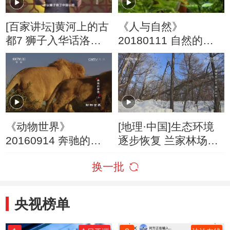
[百家讲坛]黄河上的古
《人与自然》
都7 狮子入华话洛阳
20180111 自然的运
好奇皇帝导演狮虎斗
作——水的世界
好戏
（上）
《动物世界》
[地理·中国]生态环境
20160914 奔驰的梦
逐步恢复 兰家林场的
想（上）
大型猫科动物越来越
换一批
多
央视榜单