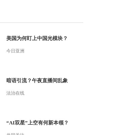
2013-05-13 22:05:59
《自然传奇》 20130512
护仔有方
美国为何盯上中国光模块？
2013-05-12 22:12:10
今日亚洲
《自然传奇》 20130511
天生猎人
2013-05-11 21:49:28
暗语引流？午夜直播间乱象
《自然传奇》 20130510
法治在线
蛇之惊艳奇观
2013-05-10 22:45:41
《自然传奇》 20130509
“AI双星”上空有何新本领？
寻蟒记