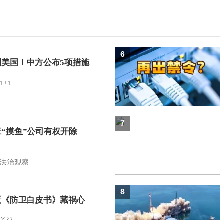
6
制美国！中方公布5项措施
1+1
7
班“摸鱼”公司有权开除
？
法治观察
8
版《防卫白皮书》藏祸心