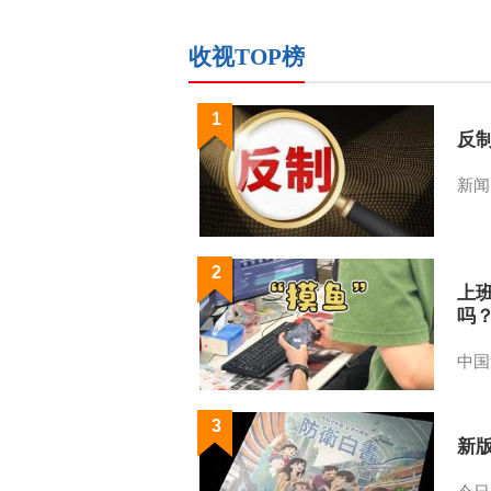
收视TOP榜
1
反
新闻
2
上
吗
中国
3
新