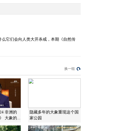
2013-05-21 21:29:31
《自然传奇》 20130520
异形杀手——螳螂
什么它们会向人类大开杀戒，本期《自然传
2013-05-20 23:34:16
《自然传奇》 20130519
寻找巨型矛头蝮
换一组
2013-05-19 23:56:32
《自然传奇》 20130518
寻找巨型响尾蛇
2013-05-19 01:16:47
224 非洲的
隐藏多年的大象重现这个国
 大象的...
家公园
《自然传奇》 20130517
纳米比亚寻象记