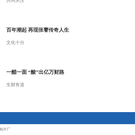
共同关注
2013-05-09 23:32:25
《自然传奇》 20130508
街头顽猴——梦想家园
百年潮起 再现张謇传奇人生
2013-05-09 00:49:44
文化十分
《自然传奇》 20130507
街头顽猴——城市放逐
一醋一面 “酸”出亿万财路
2013-05-08 04:40:57
生财有道
《自然传奇》 20130506
街头顽猴-谋生之路
2013-05-07 17:22:49
《自然传奇》 20130505
危险接触
制片厂