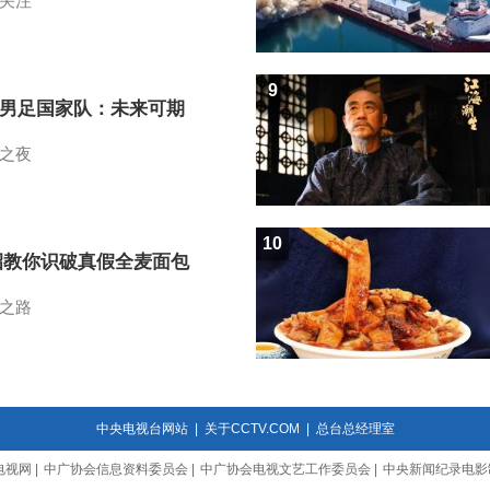
关注
9
7男足国家队：未来可期
之夜
10
招教你识破真假全麦面包
之路
中央电视台网站
|
关于CCTV.COM
|
总台总经理室
电视网
|
中广协会信息资料委员会
|
中广协会电视文艺工作委员会
|
中央新闻纪录电影