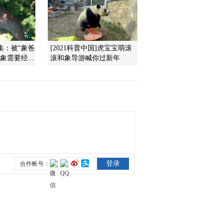
2013-05-17 22:35:30
《自然传奇》 20130516
集：被“象爸
[2021科普中国]虎宝宝萌滚
史前怪兽大揭秘（下）
需要经...
滚和象导游喊你过新年
2013-05-16 23:56:15
《自然传奇》 20130515
史前怪兽大揭秘（上）
2013-05-15 22:08:57
《自然传奇》 20130514
街头顽猴——意外英雄
2013-05-14 21:56:43
《自然传奇》 20130513
街头顽猴——下落不明