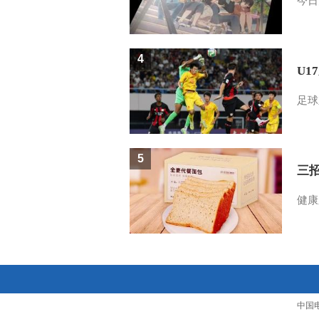
今日
4
U1
足球
5
三
健康
中国