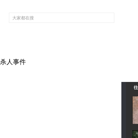
频道大全
栏目大全
片库
4K专区
听
育
电影
国防军事
电视剧
纪录
科教
戏曲
社会与法
少
动物杀人事件
往