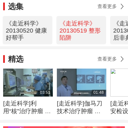
选集
查看更多
《走近科学》
《走近科学》
《走
20130520 健康
20130519 整形
201
好帮手
陷阱
后非
精选
查看更多
03:51
01:48
[走近科学]利
[走近科学]伽马刀
[走近
用“核”治疗肿瘤 是
技术治疗肿瘤 精
安检
人类医学的重要里
准摧毁病灶无痛无
赢得
程碑
感染
可