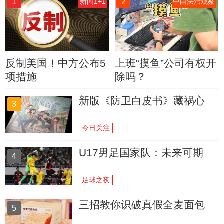
1
2
新闻1+1
中国法治观察
反制美国！中方公布5
上班“摸鱼”公司有权开
项措施
除吗？
新版《防卫白皮书》藏祸心
3
今日关注
U17男足国家队：未来可期
4
足球之夜
三招教你识破真假全麦面包
5