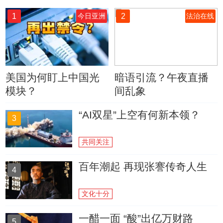
1
2
今日亚洲
法治在线
美国为何盯上中国光
暗语引流？午夜直播
模块？
间乱象
“AI双星”上空有何新本领？
3
共同关注
百年潮起 再现张謇传奇人生
4
文化十分
一醋一面 “酸”出亿万财路
5