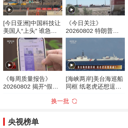
[今日亚洲]中国科技让
《今日关注》
美国人“上头” 谁急
20260802 特朗普叫
了？
停“最大规模”打击 伊
朗称摧毁美军F-35战
机
《每周质量报告》
[海峡两岸]美台海巡船
20260802 揭开“假洋
同框 纸老虎还想逞
牌”的真面目
威？
换一批
央视榜单