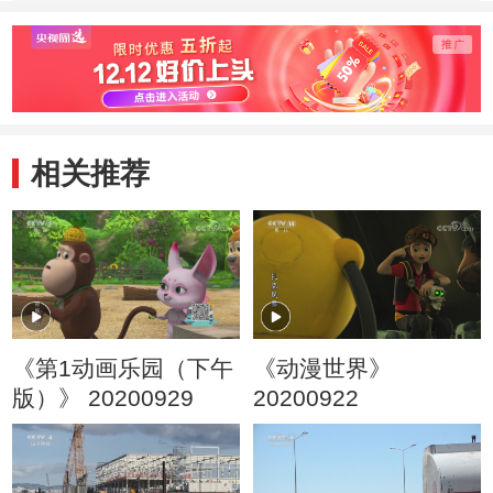
季） 梨子争夺战
季） 有条理的一
季） 
家子
行家
相关推荐
《第1动画乐园（下午
《动漫世界》
版）》 20200929
20200922