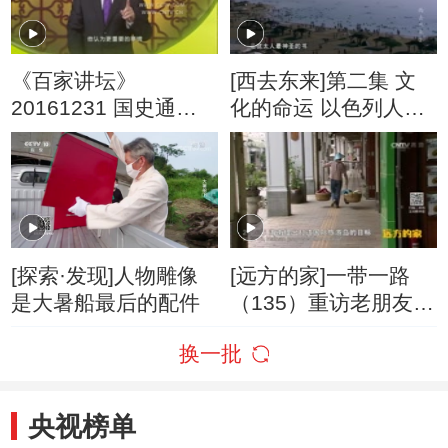
《百家讲坛》
[西去东来]第二集 文
20161231 国史通鉴·
化的命运 以色列人复
两晋南北朝篇（10）
活了沉寂千年的希伯
北府传承
来语
[探索·发现]人物雕像
[远方的家]一带一路
是大暑船最后的配件
（135）重访老朋友友
文
换一批
央视榜单