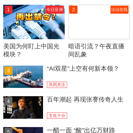
1
2
今日亚洲
法治在线
美国为何盯上中国光
暗语引流？午夜直播
模块？
间乱象
“AI双星”上空有何新本领？
3
共同关注
百年潮起 再现张謇传奇人生
4
文化十分
一醋一面 “酸”出亿万财路
5