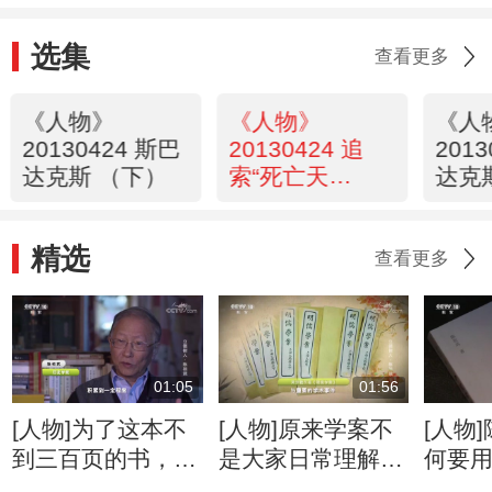
选集
查看更多
《人物》
《人物》
《人
20130424 斯巴
20130424 追
201
达克斯 （下）
索“死亡天
达克
使”（上）
精选
查看更多
01:05
01:56
[人物]为了这本不
[人物]原来学案不
[人物
到三百页的书，陈
是大家日常理解的
何要
祖武付出了十多年
那种“案”
究“冷