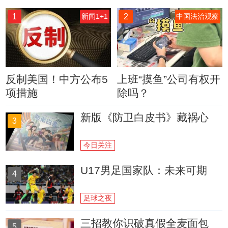
1
2
新闻1+1
中国法治观察
反制美国！中方公布5
上班“摸鱼”公司有权开
项措施
除吗？
新版《防卫白皮书》藏祸心
3
今日关注
U17男足国家队：未来可期
4
足球之夜
三招教你识破真假全麦面包
5