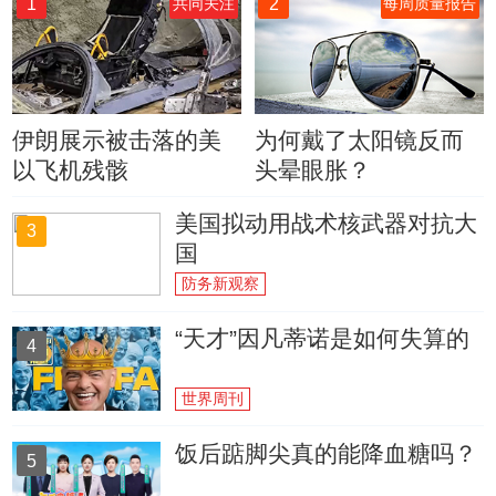
1
2
共同关注
每周质量报告
伊朗展示被击落的美
为何戴了太阳镜反而
以飞机残骸
头晕眼胀？
美国拟动用战术核武器对抗大
3
国
防务新观察
“天才”因凡蒂诺是如何失算的
4
世界周刊
饭后踮脚尖真的能降血糖吗？
5