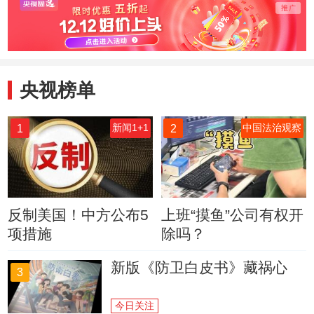
央视榜单
1
2
新闻1+1
中国法治观察
反制美国！中方公布5
上班“摸鱼”公司有权开
项措施
除吗？
新版《防卫白皮书》藏祸心
3
今日关注