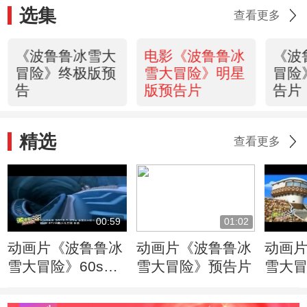
选集
查看更多
《波鲁鲁冰雪大
电影《波鲁鲁冰
《波
冒险》终极版预
雪大冒险》明星
冒险
告
版预告片
告片
精选
查看更多
00:59
01:02
动画片《波鲁鲁冰
动画片《波鲁鲁冰
动画
雪大冒险》60s片
雪大冒险》预告片
雪大
花
mv《
来》