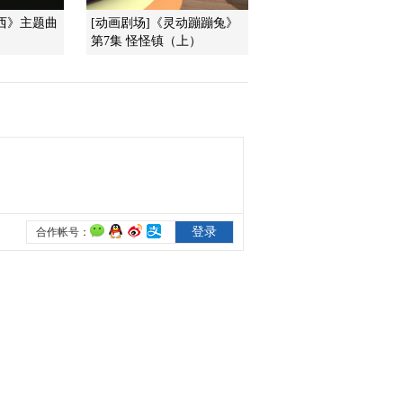
西》主题曲
[动画剧场]《灵动蹦蹦兔》
第7集 怪怪镇（上）