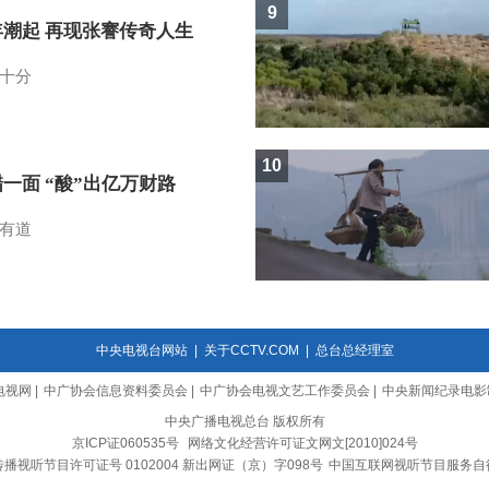
9
年潮起 再现张謇传奇人生
十分
10
一面 “酸”出亿万财路
有道
中央电视台网站
|
关于CCTV.COM
|
总台总经理室
电视网
|
中广协会信息资料委员会
|
中广协会电视文艺工作委员会
|
中央新闻纪录电影
中央广播电视总台 版权所有
京ICP证060535号
网络文化经营许可证文网文[2010]024号
播视听节目许可证号 0102004 新出网证（京）字098号
中国互联网视听节目服务自