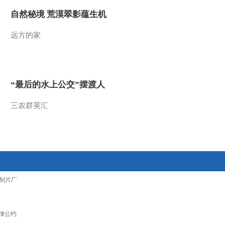
自然秘境 荒漠翠影蕴生机
远方的家
“最后的水上公交”摆渡人
三农群英汇
制片厂
律公约