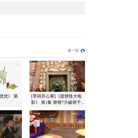
换一组
P优优》 第
[早间开心果]《甜饼怪大电
影》 第1集 饼饼7大破饼干...