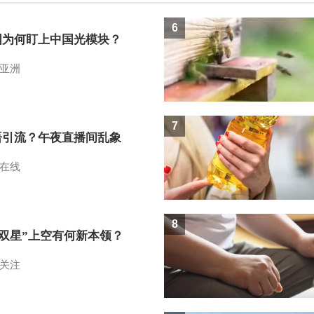
6
国为何盯上中国光模块？
亚洲
7
语引流？午夜直播间乱象
在线
8
I双星”上空有何新本领？
关注