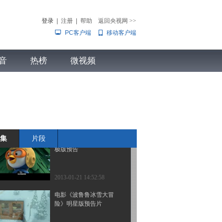
2013-01-17 17:16:54
登录
|
注册
|
帮助
返回央视网
>>
《波鲁鲁冰雪大冒险》明
PC客户端
移动客户端
星祝福VCR
音
热榜
微视频
2013-01-22 14:19:38
儿
音乐
体育赛事
农业农村
《波鲁鲁冰雪大冒险》童
趣版花絮
2013-01-24 14:15:39
集
片段
《波鲁鲁冰雪大冒险》终
极版预告
2013-01-21 14:52:58
电影《波鲁鲁冰雪大冒
险》明星版预告片