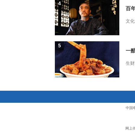
4
百
文化
5
一醋
生财
中国
网上传