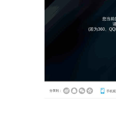
您当前
(若为360、
分享到：
手机观