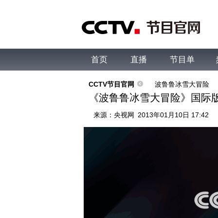
首页
直播
节目单
综合
新闻
财经
综艺
中文国际
体
CCTV节目官网
波鲁鲁冰雪大冒险
《波鲁鲁冰雪大冒险》国际
来源：
央视网
2013年01月10日 17:42