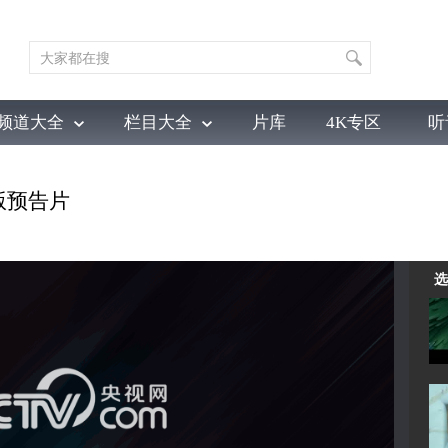
频道大全
栏目大全
片库
4K专区
听
育
电影
国防军事
电视剧
纪录
科教
戏曲
社会与法
少
版预告片
选