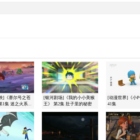
映]《赛尔号之苍
[银河剧场]《我的小小美猴
[动漫世界]《小
1集 迷之火系...
王》 第2集 肚子里的秘密
41集