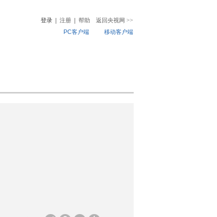
登录
|
注册
|
帮助
返回央视网
>>
PC客户端
移动客户端
音
热榜
微视频
儿
音乐
体育赛事
农业农村