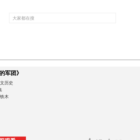
频道大全
栏目大全
片库
4K专区
听
育
电影
国防军事
电视剧
纪录
科教
戏曲
社会与法
少
的军团》
文历史
集
铁木