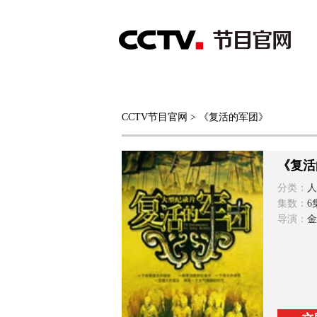
首页
直播
节目单
CCTV节目官网
> 《复活的军团》
综合
新闻
财经
综艺
中文国际
体
《复活
分类：
人
集数：
6
导演：
金