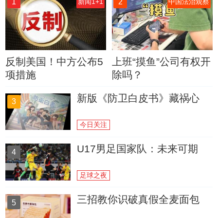
1
2
新闻1+1
中国法治观察
反制美国！中方公布5
上班“摸鱼”公司有权开
项措施
除吗？
新版《防卫白皮书》藏祸心
3
今日关注
U17男足国家队：未来可期
4
足球之夜
三招教你识破真假全麦面包
5