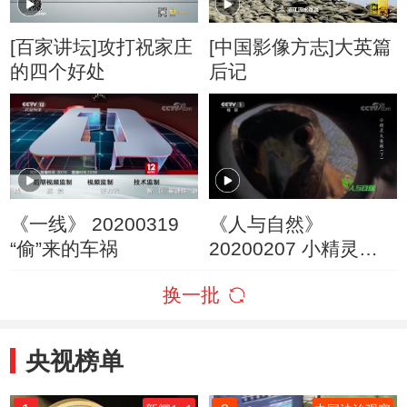
[百家讲坛]攻打祝家庄
[中国影像方志]大英篇
的四个好处
后记
《一线》 20200319
《人与自然》
“偷”来的车祸
20200207 小精灵大
英雄（下）
换一批
央视榜单