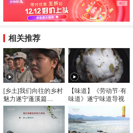
相关推荐
[乡土]我们向往的乡村
【味道】《劳动节·有
魅力遂宁蓬溪篇
味道》遂宁味道导视
20180810