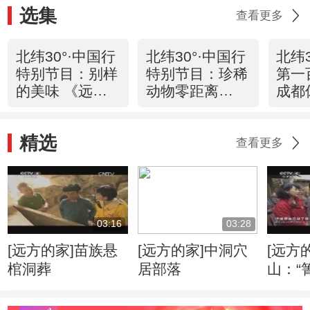
选集
查看更多
北纬30°·中国行
北纬30°·中国行
北纬3
特别节目：别样
特别节目：珍稀
第一
的美味 《远方
动物零距离
成都
的家》
《远方的家》
《远
20130102
20130102
2013
精选
查看更多
03:16
03:28
[远方的家]苗族悬
[远方的家]中洞穴
[远方
棺洞葬
居部落
山：“
婚礼