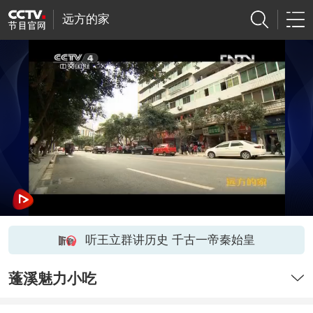
远方的家
听王立群讲历史 千古一帝秦始皇
蓬溪魅力小吃