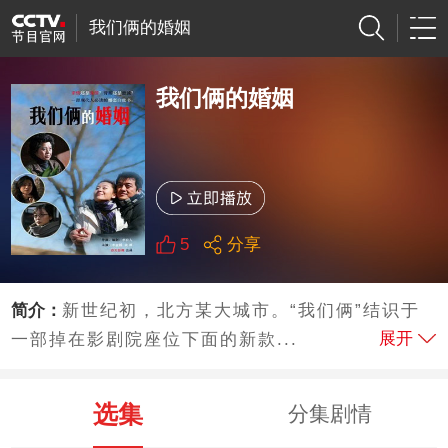
我们俩的婚姻
我们俩的婚姻
5
分享
简介：
新世纪初，北方某大城市。“我们俩”结识于
展开
一部掉在影剧院座位下面的新款...
选集
分集剧情