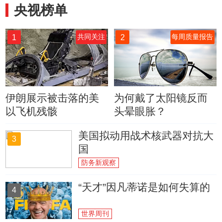
央视榜单
1
2
共同关注
每周质量报告
伊朗展示被击落的美
为何戴了太阳镜反而
以飞机残骸
头晕眼胀？
美国拟动用战术核武器对抗大
3
国
防务新观察
“天才”因凡蒂诺是如何失算的
4
世界周刊