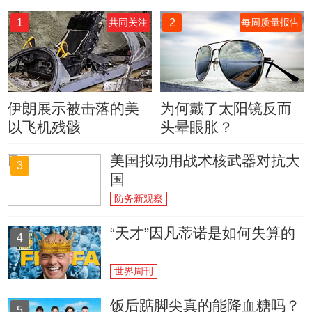
1
2
共同关注
每周质量报告
伊朗展示被击落的美
为何戴了太阳镜反而
以飞机残骸
头晕眼胀？
美国拟动用战术核武器对抗大
3
国
防务新观察
“天才”因凡蒂诺是如何失算的
4
世界周刊
饭后踮脚尖真的能降血糖吗？
5