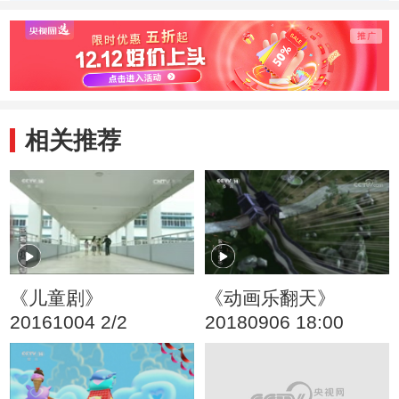
季） 好朋友
季） 戴眼镜的大
季） 
头儿子
旧玩
相关推荐
《儿童剧》
《动画乐翻天》
20161004 2/2
20180906 18:00