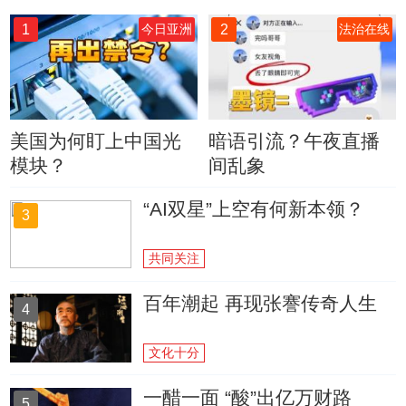
1
2
今日亚洲
法治在线
美国为何盯上中国光
暗语引流？午夜直播
模块？
间乱象
“AI双星”上空有何新本领？
3
共同关注
百年潮起 再现张謇传奇人生
4
文化十分
一醋一面 “酸”出亿万财路
5