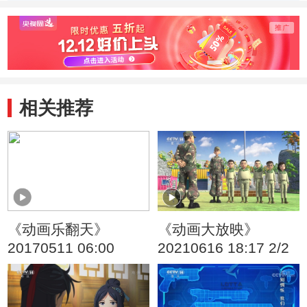
季） 好朋友
季） 戴眼镜的大
季） 
头儿子
旧玩
相关推荐
《动画乐翻天》
《动画大放映》
20170511 06:00
20210616 18:17 2/2