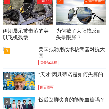
1
2
共同关注
每周质量报告
伊朗展示被击落的美
为何戴了太阳镜反而
以飞机残骸
头晕眼胀？
美国拟动用战术核武器对抗大
3
国
防务新观察
“天才”因凡蒂诺是如何失算的
4
世界周刊
饭后踮脚尖真的能降血糖吗？
5