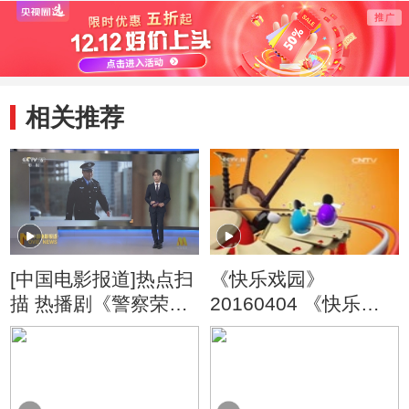
季） 好朋友
季） 戴眼镜的大
季） 
头儿子
旧玩
相关推荐
[中国电影报道]热点扫
《快乐戏园》
描 热播剧《警察荣
20160404 《快乐戏
誉》中王景春演技获
园》演唱会
赞