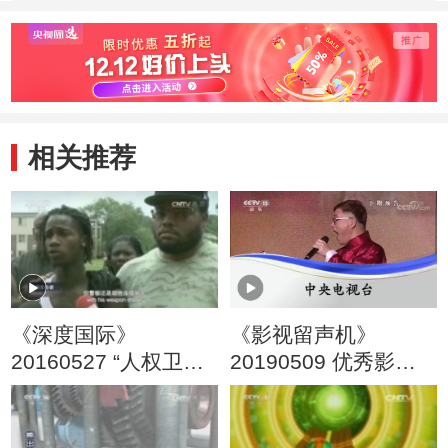
季） 好朋友
季） 戴眼镜的大
季） 
头儿子
旧玩
相关推荐
《深度国际》
《影视留声机》
20160527 “人权卫
20190509 优秀影视
士”的人权纪录
音乐作品展播