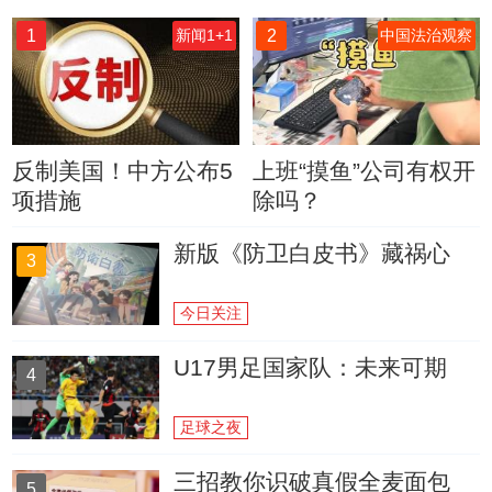
1
2
新闻1+1
中国法治观察
反制美国！中方公布5
上班“摸鱼”公司有权开
项措施
除吗？
新版《防卫白皮书》藏祸心
3
今日关注
U17男足国家队：未来可期
4
足球之夜
三招教你识破真假全麦面包
5