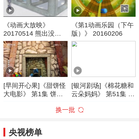
《动画大放映》
《第1动画乐园（下午
20170514 熊出没之
版）》 20160206
过年
[早间开心果]《甜饼怪
[银河剧场]《棉花糖和
大电影》 第1集 饼饼7
云朵妈妈》 第51集 十
大破饼干危机
万个为什么
换一批
央视榜单