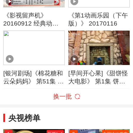
《影视留声机》
《第1动画乐园（下午
20160912 经典动画
版）》 20170116
音乐赏析（五）
[银河剧场]《棉花糖和
[早间开心果]《甜饼怪
云朵妈妈》 第51集 十
大电影》 第1集 饼饼7
万个为什么
大破饼干危机
换一批
央视榜单