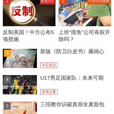
1
2
新闻1+1
中国法治观察
反制美国！中方公布5
上班“摸鱼”公司有权开
项措施
除吗？
新版《防卫白皮书》藏祸心
3
今日关注
U17男足国家队：未来可期
4
足球之夜
三招教你识破真假全麦面包
5