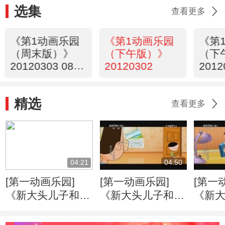
选集
查看更多
《第1动画乐园
《第1动画乐园
《第
（周末版）》
（下午版）》
（下
20120303 08：
20120302
2012
35
精选
查看更多
04:21
04:50
[第一动画乐园]
[第一动画乐园]
[第一
《新大头儿子和小
《新大头儿子和小
《新
头爸爸》（第二
头爸爸》（第二
头爸
季） 好朋友
季） 戴眼镜的大
季） 