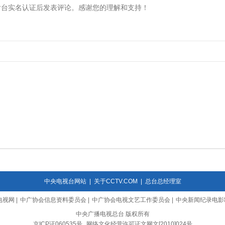
中央电视台网站
|
关于CCTV.COM
|
总台总经理室
电视网
|
中广协会信息资料委员会
|
中广协会电视文艺工作委员会
|
中央新闻纪录电影
中央广播电视总台 版权所有
京ICP证060535号
网络文化经营许可证文网文[2010]024号