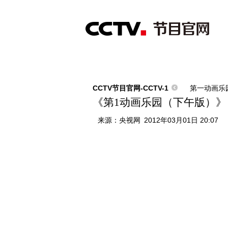
首页
直播
节目单
综合
新闻
财经
综艺
中文国际
体
CCTV节目官网-CCTV-1
第一动画乐
《第1动画乐园（下午版）》 20
来源：
央视网
2012年03月01日 20:07