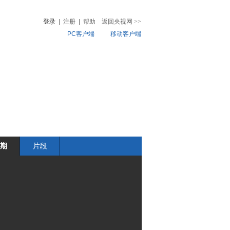
登录
|
注册
|
帮助
返回央视网
>>
PC客户端
移动客户端
音
热榜
微视频
儿
音乐
体育赛事
农业农村
期
片段