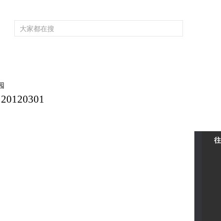
频道大全
栏目大全
片库
4K专区
听
育
电影
国防军事
电视剧
纪录
科教
戏曲
社会与法
少
园
120301
往