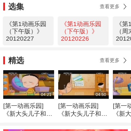
选集
查看更多
《第1动画乐园
《第1动画乐园
《第
（下午版）》
（下午版）》
（周
20120227
20120226
2012
05
精选
查看更多
04:21
04:50
[第一动画乐园]
[第一动画乐园]
[第一
《新大头儿子和小
《新大头儿子和小
《新
头爸爸》（第二
头爸爸》（第二
头爸
季） 好朋友
季） 戴眼镜的大
季） 