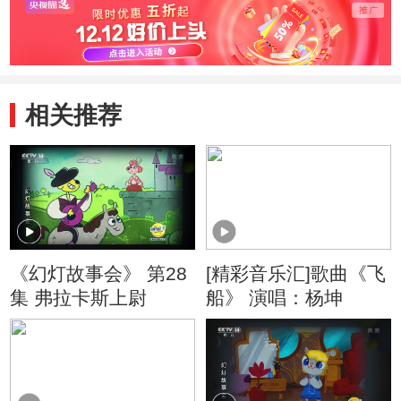
头儿子
旧玩
相关推荐
《幻灯故事会》 第28
[精彩音乐汇]歌曲《飞
集 弗拉卡斯上尉
船》 演唱：杨坤