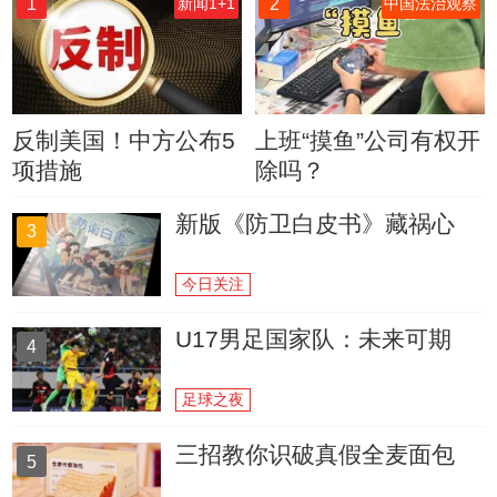
1
2
新闻1+1
中国法治观察
反制美国！中方公布5
上班“摸鱼”公司有权开
项措施
除吗？
新版《防卫白皮书》藏祸心
3
今日关注
U17男足国家队：未来可期
4
足球之夜
三招教你识破真假全麦面包
5