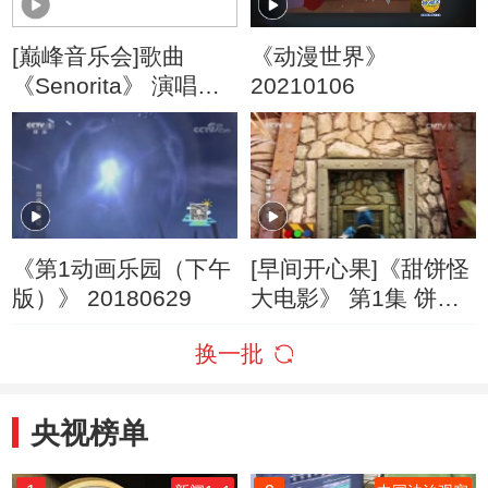
[巅峰音乐会]歌曲
《动漫世界》
《Senorita》 演唱：
20210106
沙宝亮
《第1动画乐园（下午
[早间开心果]《甜饼怪
版）》 20180629
大电影》 第1集 饼饼7
大破饼干危机
换一批
央视榜单