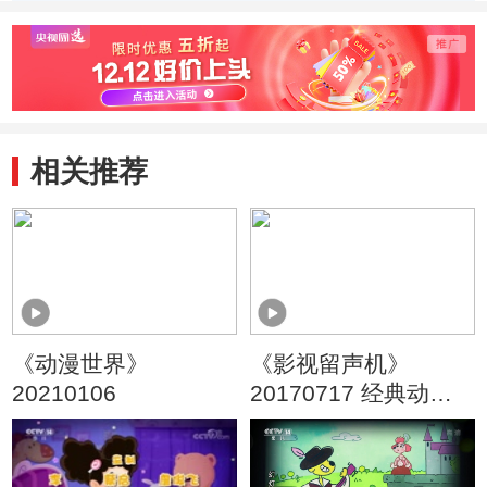
季） 好朋友
季） 戴眼镜的大
季） 
头儿子
旧玩
相关推荐
《动漫世界》
《影视留声机》
20210106
20170717 经典动画
音乐赏析