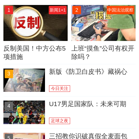
1
2
新闻1+1
中国法治观察
反制美国！中方公布5
上班“摸鱼”公司有权开
项措施
除吗？
新版《防卫白皮书》藏祸心
3
今日关注
U17男足国家队：未来可期
4
足球之夜
三招教你识破真假全麦面包
5