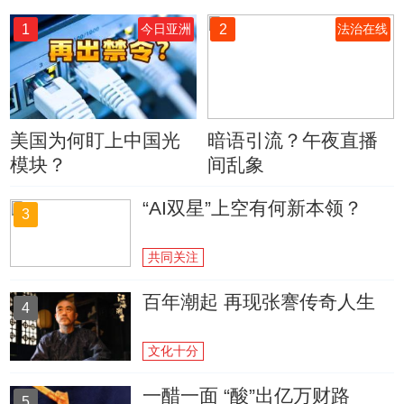
1
2
今日亚洲
法治在线
美国为何盯上中国光
暗语引流？午夜直播
模块？
间乱象
“AI双星”上空有何新本领？
3
共同关注
百年潮起 再现张謇传奇人生
4
文化十分
一醋一面 “酸”出亿万财路
5