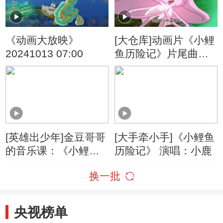
《动画大放映》
[大仓库]动画片《小鲤
20241013 07:00
鱼历险记》片尾曲
《别看我小》
[英雄出少年]金豆哥哥
[大手牵小手]《小鲤鱼
的音乐课：《小鲤鱼
历险记》 演唱：小鹿
历险记》歌曲
换一批
央视榜单