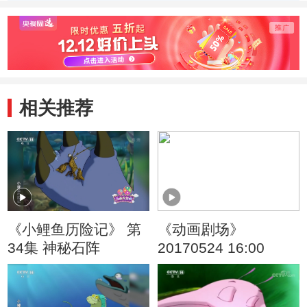
季） 好朋友
季） 戴眼镜的大
季） 
头儿子
旧玩
相关推荐
《小鲤鱼历险记》 第
《动画剧场》
34集 神秘石阵
20170524 16:00