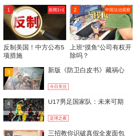
1
2
新闻1+1
中国法治观察
反制美国！中方公布5
上班“摸鱼”公司有权开
项措施
除吗？
新版《防卫白皮书》藏祸心
3
今日关注
U17男足国家队：未来可期
4
足球之夜
三招教你识破真假全麦面包
5