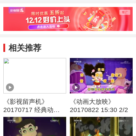
季） 好朋友
季） 戴眼镜的大
季） 
头儿子
旧玩
相关推荐
《影视留声机》
《动画大放映》
20170717 经典动画
20170822 15:30 2/2
音乐赏析