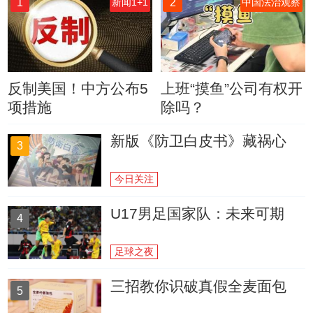
1
2
新闻1+1
中国法治观察
反制美国！中方公布5
上班“摸鱼”公司有权开
项措施
除吗？
新版《防卫白皮书》藏祸心
3
今日关注
U17男足国家队：未来可期
4
足球之夜
三招教你识破真假全麦面包
5