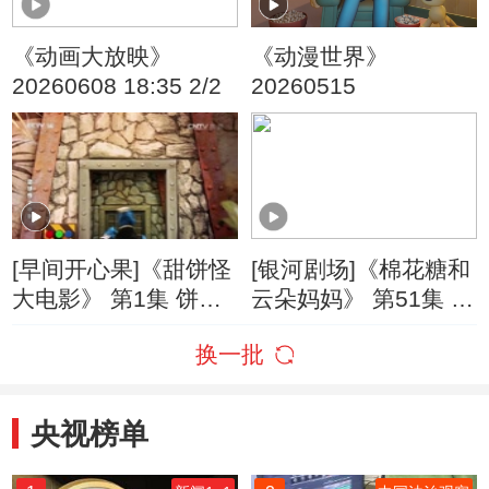
《动画大放映》
《动漫世界》
20260608 18:35 2/2
20260515
[早间开心果]《甜饼怪
[银河剧场]《棉花糖和
大电影》 第1集 饼饼7
云朵妈妈》 第51集 十
大破饼干危机
万个为什么
换一批
央视榜单