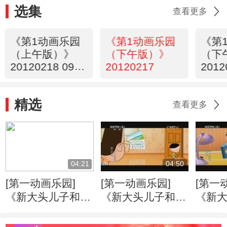
选集
查看更多
《第1动画乐园
《第1动画乐园
《第
（上午版）》
（下午版）》
（下
20120218 09：
20120217
2012
23
精选
查看更多
04:21
04:50
[第一动画乐园]
[第一动画乐园]
[第一
《新大头儿子和小
《新大头儿子和小
《新
头爸爸》（第二
头爸爸》（第二
头爸
季） 好朋友
季） 戴眼镜的大
季） 