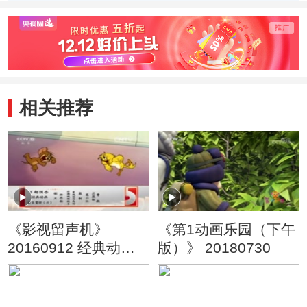
季） 好朋友
季） 戴眼镜的大
季） 
头儿子
旧玩
相关推荐
《影视留声机》
《第1动画乐园（下午
20160912 经典动画
版）》 20180730
音乐赏析（五）