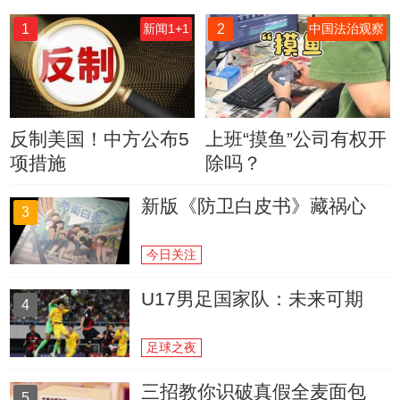
1
2
新闻1+1
中国法治观察
反制美国！中方公布5
上班“摸鱼”公司有权开
项措施
除吗？
新版《防卫白皮书》藏祸心
3
今日关注
U17男足国家队：未来可期
4
足球之夜
三招教你识破真假全麦面包
5