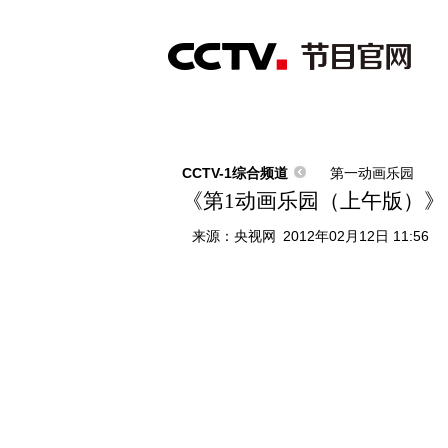
首页
直播
节目单
综合
新闻
财经
综艺
中文国际
体
CCTV-1综合频道
第一动画乐园
《第1动画乐园（上午版）》 201
来源：
央视网
2012年02月12日 11:56