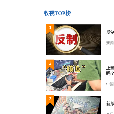
收视TOP榜
1
反
新闻
2
上
吗
中国
3
新