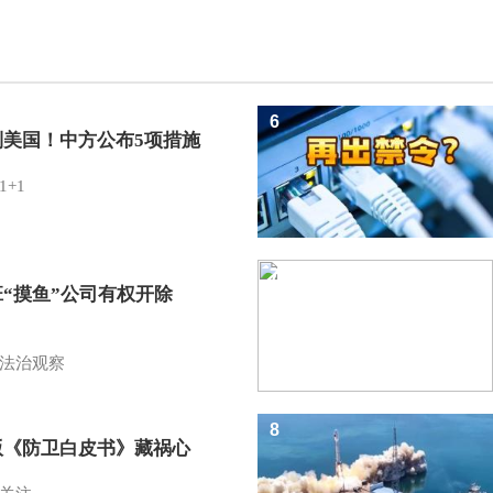
6
制美国！中方公布5项措施
1+1
7
班“摸鱼”公司有权开除
？
法治观察
8
版《防卫白皮书》藏祸心