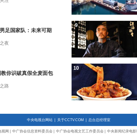
关注
9
7男足国家队：未来可期
之夜
10
招教你识破真假全麦面包
之路
中央电视台网站
|
关于CCTV.COM
|
总台总经理室
电视网
|
中广协会信息资料委员会
|
中广协会电视文艺工作委员会
|
中央新闻纪录电影