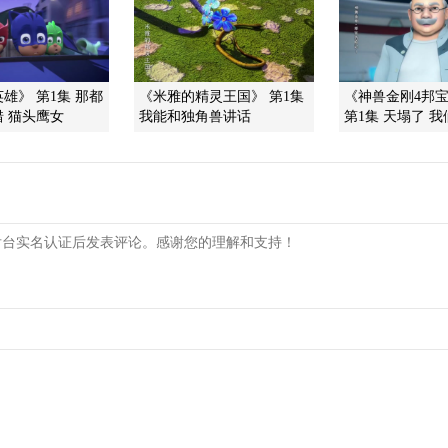
雄》 第1集 那都
《米雅的精灵王国》 第1集
《神兽金刚4邦
 猫头鹰女
我能和独角兽讲话
第1集 天塌了 我