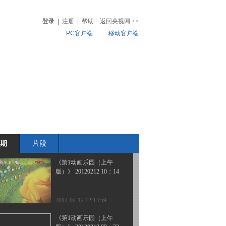
版）》 20120217
登录
|
注册
|
帮助
返回央视网
>>
PC客户端
移动客户端
2012-02-17 18:41:21
《第1动画乐园（下午
音
热榜
版）》 20120217
微视频
儿
音乐
体育赛事
农业农村
2012-02-17 18:40:13
《第1动画乐园（上午
版）》 20120212 11：05
期
片段
2012-02-12 14:34:45
《第1动画乐园（上午
版）》 20120212 10：14
2012-02-12 12:13:59
《第1动画乐园（上午