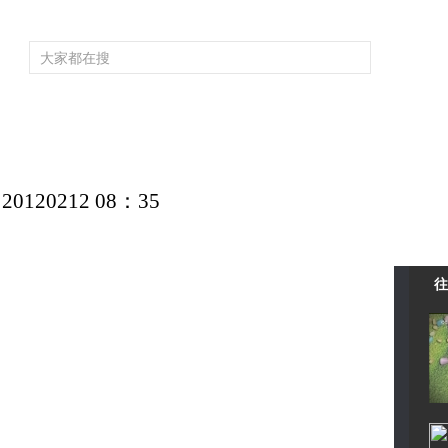
频道大全
栏目大全
片库
4K专区
听
育
电影
国防军事
电视剧
纪录
科教
戏曲
社会与法
少
20212 08：35
往