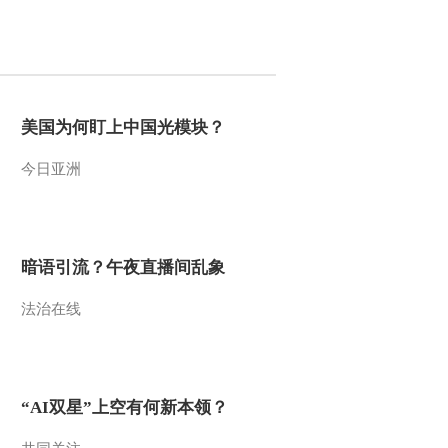
2012-02-06 17:37:52
《第1动画乐园（上午
版）》 20120206
美国为何盯上中国光模块？
2012-02-06 10:49:38
今日亚洲
《第1动画乐园（下午
版）》 20120205 15：40
2012-02-05 17:34:42
暗语引流？午夜直播间乱象
《第1动画乐园（上午
法治在线
版）》 20120205
2012-02-05 10:02:18
《第1动画乐园（下午
“AI双星”上空有何新本领？
版）》 20120204 15：47