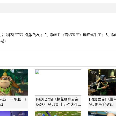
画片《海绵宝宝》化敌为友； 2、动画片《海绵宝宝》疯狂蜗牛症； 3、动
2期）
画乐园（下午版）》
[银河剧场]《棉花糖和云朵
[动漫世界]《雷
/2
妈妈》 第51集 十万个为什...
第3集 横穿矿山