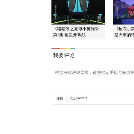
《猪猪侠之竞球小英雄3》
《睡衣小英
第1集 恒星开幕战
是火车的错