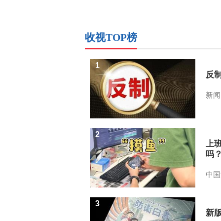
收视TOP榜
1
反
新闻
2
上
吗
中国
3
新