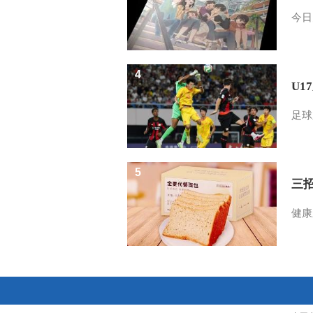
今日
4
U1
足球
5
三
健康