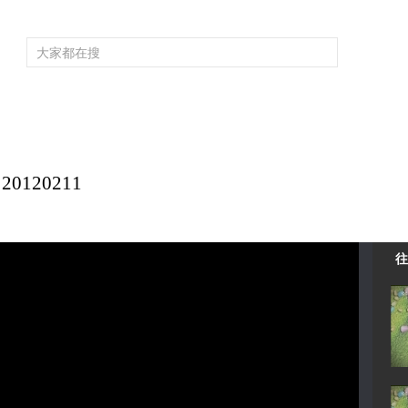
频道大全
栏目大全
片库
4K专区
听
育
电影
国防军事
电视剧
纪录
科教
戏曲
社会与法
少
120211
往