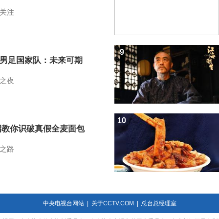
关注
9
7男足国家队：未来可期
之夜
10
招教你识破真假全麦面包
之路
中央电视台网站
|
关于CCTV.COM
|
总台总经理室