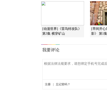
[动漫世界]《雷鸟特攻队》
[早间开心
第3集 横穿矿山
影》 第1集