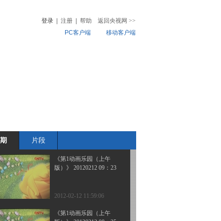
版）》 20120217
登录
|
注册
|
帮助
返回央视网
>>
PC客户端
移动客户端
2012-02-17 18:40:13
《第1动画乐园（上午
音
热榜
版）》 20120212 11：05
微视频
儿
音乐
体育赛事
农业农村
2012-02-12 14:34:45
《第1动画乐园（上午
版）》 20120212 10：14
期
片段
2012-02-12 12:13:59
《第1动画乐园（上午
版）》 20120212 09：23
2012-02-12 11:59:06
《第1动画乐园（上午