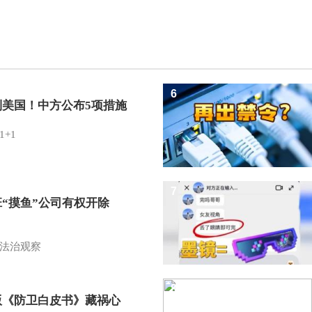
6
制美国！中方公布5项措施
1+1
7
班“摸鱼”公司有权开除
？
法治观察
8
版《防卫白皮书》藏祸心