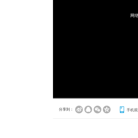
网
分享到：
手机观