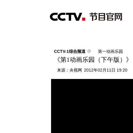
首页
直播
节目单
综合
新闻
财经
综艺
中文国际
体
CCTV-1综合频道
第一动画乐园
《第1动画乐园（下午版）》 20
来源：
央视网
2012年02月11日 19:20