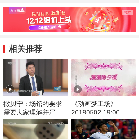
季） 好朋友
季） 戴眼镜的大
季） 
头儿子
旧玩
相关推荐
撒贝宁：场馆的要求
《动画梦工场》
需要大家理解并严格
20180502 19:00
遵守