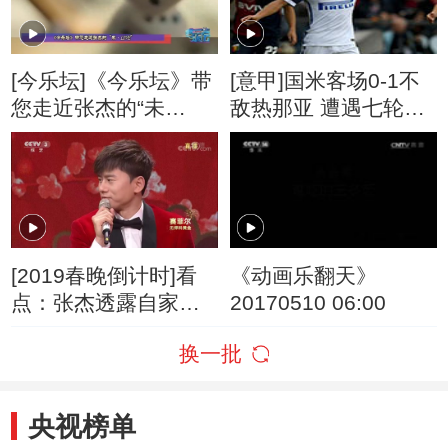
[今乐坛]《今乐坛》带
[意甲]国米客场0-1不
您走近张杰的“未
敌热那亚 遭遇七轮不
·LIVE”
胜
[2019春晚倒计时]看
《动画乐翻天》
点：张杰透露自家宝
20170510 06:00
宝爱好 一个爱唱歌一
换一批
个爱说话
央视榜单