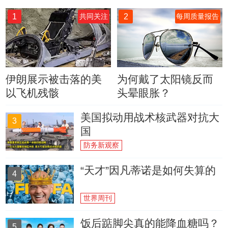
1
2
共同关注
每周质量报告
伊朗展示被击落的美
为何戴了太阳镜反而
以飞机残骸
头晕眼胀？
美国拟动用战术核武器对抗大
3
国
防务新观察
“天才”因凡蒂诺是如何失算的
4
世界周刊
饭后踮脚尖真的能降血糖吗？
5