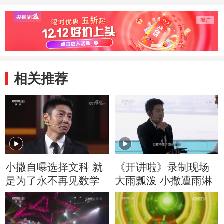
季） 好朋友
季） 戴眼镜的大
季） 
头儿子
旧玩
相关推荐
小撒自曝选择文科 就
《开讲啦》录制现场
是为了永不再见数学
大雨瓢泼 小撒遭雨淋