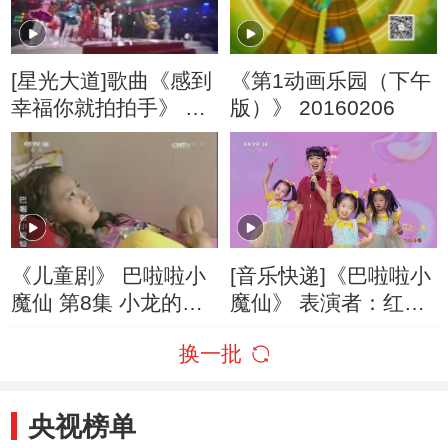
[星光大道]歌曲《感到
《第1动画乐园（下午
幸福你就拍拍手》 演
版）》 20160206
唱：阿尔法 贾云哲 孙
浩森等
《儿童剧》 巴啦啦小
[音乐快递]《巴啦啦小
魔仙 第8集 小龙的运
魔仙》 表演者：红果
动会
果
换一批
央视榜单