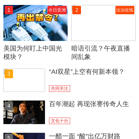
1
2
今日亚洲
法治在线
美国为何盯上中国光
暗语引流？午夜直播
模块？
间乱象
“AI双星”上空有何新本领？
3
共同关注
百年潮起 再现张謇传奇人生
4
文化十分
一醋一面 “酸”出亿万财路
5