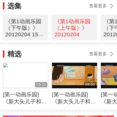
选集
查看更多
《第1动画乐园
《第1动画乐园
《第
（下午版）》
（上午版）》
（下
20120204 15：
20120204
2012
47
54
精选
查看更多
04:21
04:50
[第一动画乐园]
[第一动画乐园]
[第一
《新大头儿子和小
《新大头儿子和小
《新
头爸爸》（第二
头爸爸》（第二
头爸
季） 好朋友
季） 戴眼镜的大
季） 