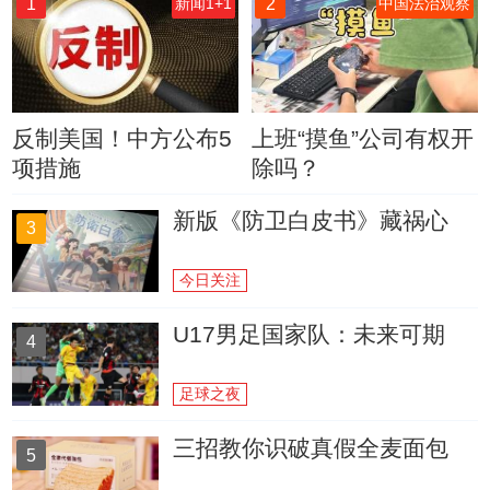
1
2
新闻1+1
中国法治观察
反制美国！中方公布5
上班“摸鱼”公司有权开
项措施
除吗？
新版《防卫白皮书》藏祸心
3
今日关注
U17男足国家队：未来可期
4
足球之夜
三招教你识破真假全麦面包
5