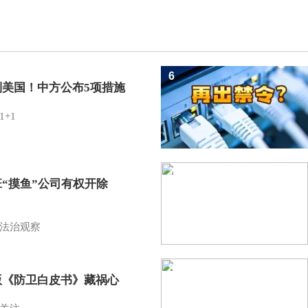
6
制美国！中方公布5项措施
1+1
7
班“摸鱼”公司有权开除
？
法治观察
8
版《防卫白皮书》藏祸心