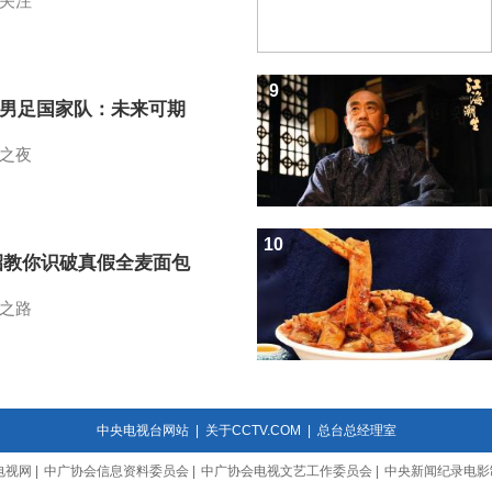
关注
9
7男足国家队：未来可期
之夜
10
招教你识破真假全麦面包
之路
中央电视台网站
|
关于CCTV.COM
|
总台总经理室
电视网
|
中广协会信息资料委员会
|
中广协会电视文艺工作委员会
|
中央新闻纪录电影