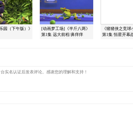
画乐园（下午版）》
[动画梦工场]《半斤八两》
《猪猪侠之竞球
第1集 远大前程/鼻痒痒
第1集 恒星开幕