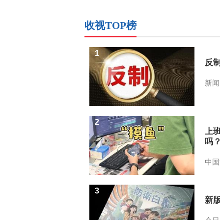
收视TOP榜
1
反
新闻
2
上
吗
中国
3
新