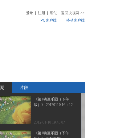
版）》 20120112 15：50
登录
|
注册
|
帮助
返回央视网
>>
PC客户端
移动客户端
2012-01-12 19:50:44
《第1动画乐园（下午
音
热榜
版）》 20120111 15：50
微视频
儿
音乐
体育赛事
农业农村
2012-01-11 18:15:55
《第1动画乐园（下午
版）》 20120110 17：03
期
片段
2012-01-10 20:00:26
《第1动画乐园（下午
版）》 20120110 16：12
2012-01-10 19:43:07
《第1动画乐园（下午