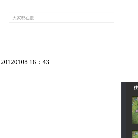
频道大全
栏目大全
片库
4K专区
听
育
电影
国防军事
电视剧
纪录
科教
戏曲
社会与法
少
20108 16：43
往