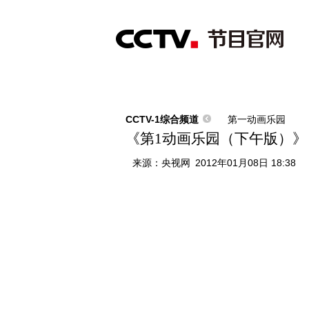
首页
直播
节目单
综合
新闻
财经
综艺
中文国际
体
CCTV-1综合频道
第一动画乐园
《第1动画乐园（下午版）》 201
来源：
央视网
2012年01月08日 18:38