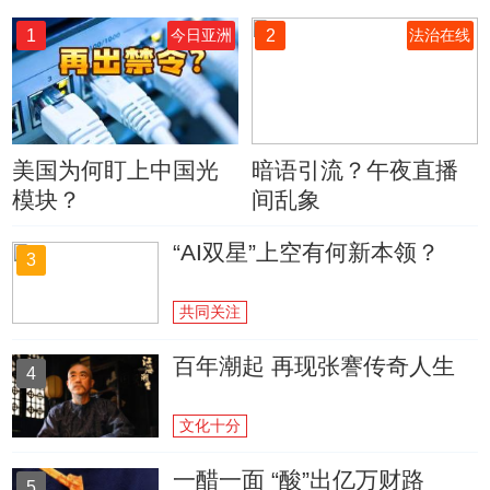
1
2
今日亚洲
法治在线
美国为何盯上中国光
暗语引流？午夜直播
模块？
间乱象
“AI双星”上空有何新本领？
3
共同关注
百年潮起 再现张謇传奇人生
4
文化十分
一醋一面 “酸”出亿万财路
5