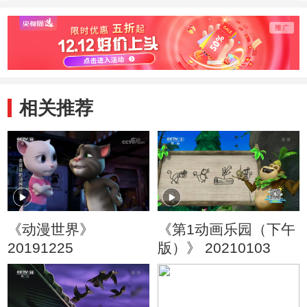
季） 好朋友
季） 戴眼镜的大
季） 
头儿子
旧玩
相关推荐
《动漫世界》
《第1动画乐园（下午
20191225
版）》 20210103