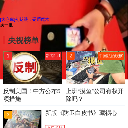
[大仓库]别眨眼：硬币魔术
换一批
央视榜单
1
2
新闻1+1
中国法治观察
反制美国！中方公布5
上班“摸鱼”公司有权开
项措施
除吗？
新版《防卫白皮书》藏祸心
3