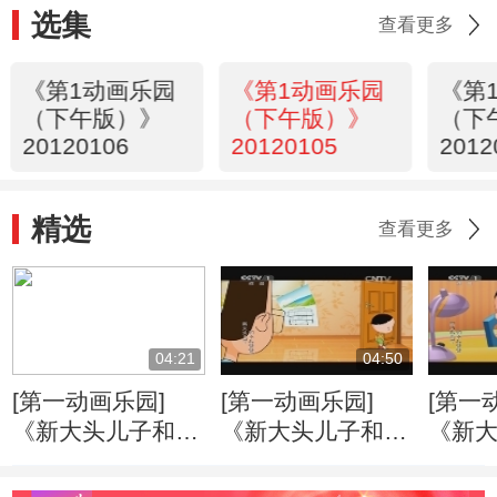
选集
查看更多
《第1动画乐园
《第1动画乐园
《第
（下午版）》
（下午版）》
（下
20120106
20120105
2012
精选
查看更多
04:21
04:50
[第一动画乐园]
[第一动画乐园]
[第一
《新大头儿子和小
《新大头儿子和小
《新
头爸爸》（第二
头爸爸》（第二
头爸
季） 好朋友
季） 戴眼镜的大
季） 