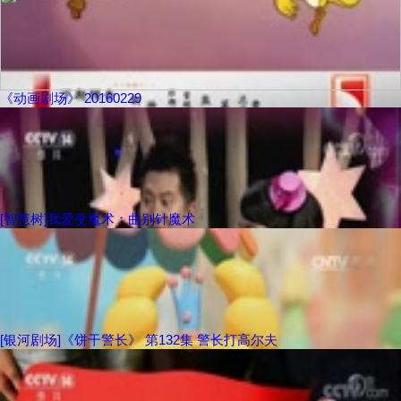
《动画剧场》 20160229
[智慧树]我爱变魔术：曲别针魔术
[银河剧场]《饼干警长》 第132集 警长打高尔夫