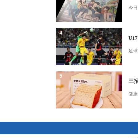
今日
4
U1
足球
5
三
健康