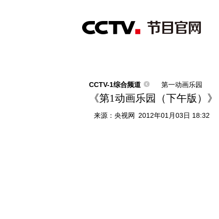
首页
直播
节目单
综合
新闻
财经
综艺
中文国际
体
CCTV-1综合频道
第一动画乐园
《第1动画乐园（下午版）》 20
来源：
央视网
2012年01月03日 18:32