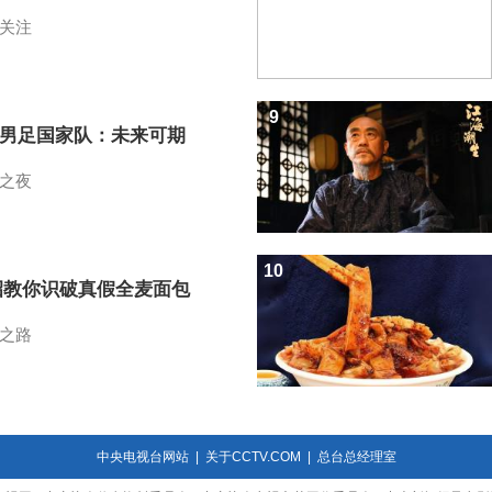
关注
9
7男足国家队：未来可期
之夜
10
招教你识破真假全麦面包
之路
中央电视台网站
|
关于CCTV.COM
|
总台总经理室