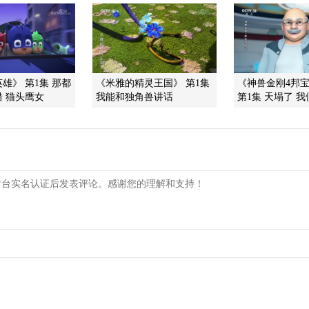
雄》 第1集 那都
《米雅的精灵王国》 第1集
《神兽金刚4邦
 猫头鹰女
我能和独角兽讲话
第1集 天塌了 我