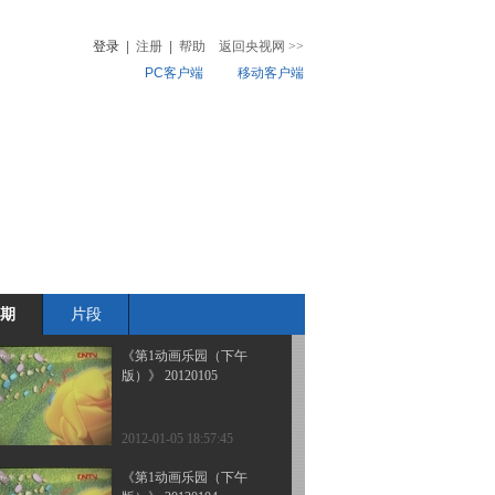
版）》 20120107 09：23
登录
|
注册
|
帮助
返回央视网
>>
PC客户端
移动客户端
2012-01-07 11:07:40
《第1动画乐园（上午
音
热榜
版）》 20120107 08：35
微视频
儿
音乐
体育赛事
农业农村
2012-01-07 10:20:04
《第1动画乐园（下午
版）》 20120106
期
片段
2012-01-06 19:09:40
《第1动画乐园（下午
版）》 20120105
2012-01-05 18:57:45
《第1动画乐园（下午