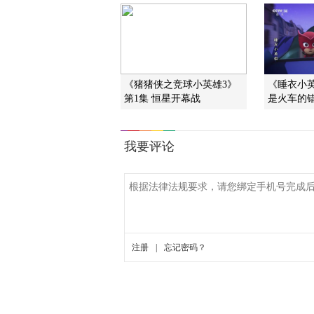
《猪猪侠之竞球小英雄3》
《睡衣小英
第1集 恒星开幕战
是火车的错