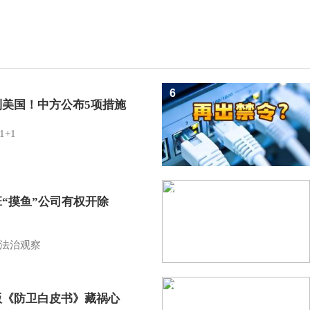
6
制美国！中方公布5项措施
1+1
7
班“摸鱼”公司有权开除
？
法治观察
8
版《防卫白皮书》藏祸心