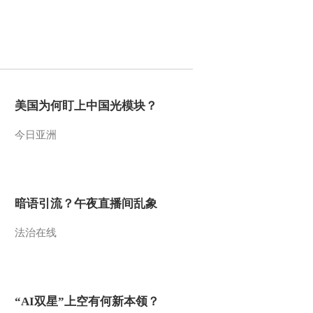
2012-01-01 11:18:06
《第1动画乐园（周末
版）》 20120101 08：34
2012-01-01 10:15:45
美国为何盯上中国光模块？
《第1动画乐园（周末
今日亚洲
版）》 20111231 17：04
2011-12-31 19:22:48
暗语引流？午夜直播间乱象
《第1动画乐园（周末
版）》 20111231 08：34
法治在线
2011-12-31 09:56:18
《第1动画乐园（下午
版）》 20111230
“AI双星”上空有何新本领？