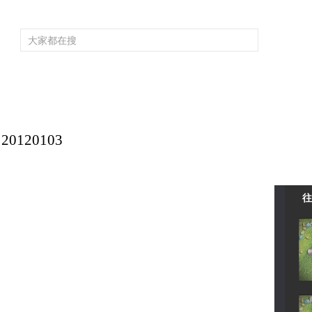
频道大全
栏目大全
片库
4K专区
听
育
电影
国防军事
电视剧
纪录
科教
戏曲
社会与法
少
120103
往