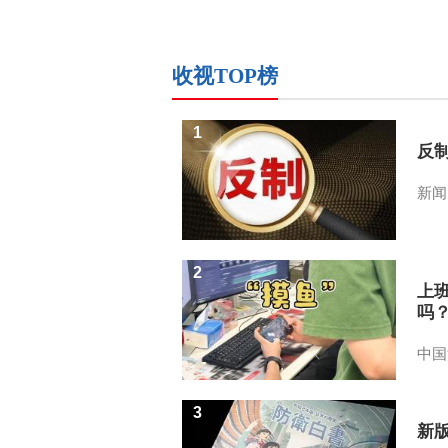
收视TOP榜
1
反
新闻
2
上
吗
中国
3
新