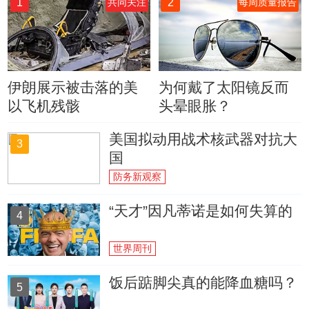
1
2
共同关注
每周质量报告
伊朗展示被击落的美
为何戴了太阳镜反而
以飞机残骸
头晕眼胀？
美国拟动用战术核武器对抗大
3
国
防务新观察
“天才”因凡蒂诺是如何失算的
4
世界周刊
饭后踮脚尖真的能降血糖吗？
5