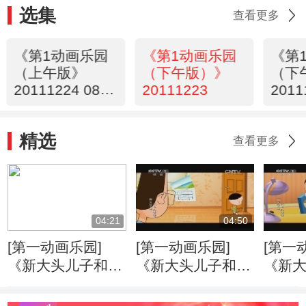
选集
查看更多
《第1动画乐园
《第1动画乐园
《第
（上午版》
（下午版）》
（下
20111224 08：
20111223
2011
34
43
精选
查看更多
04:21
04:50
[第一动画乐园]
[第一动画乐园]
[第一
《新大头儿子和小
《新大头儿子和小
《新
头爸爸》（第二
头爸爸》（第二
头爸
季） 好朋友
季） 戴眼镜的大
季） 