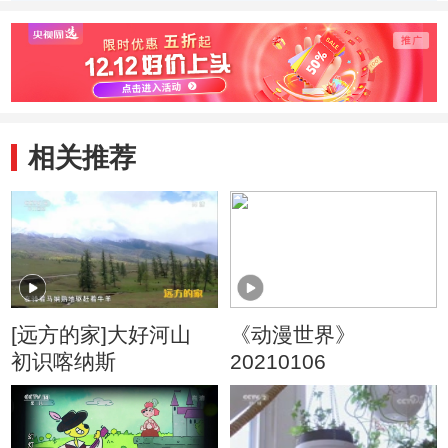
季） 好朋友
季） 戴眼镜的大
季） 
头儿子
旧玩
相关推荐
[远方的家]大好河山
《动漫世界》
初识喀纳斯
20210106