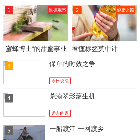
1
2
道德观察
健康之路
“蜜蜂博士”的甜蜜事业
看懂标签莫中计
保单的时效之争
3
今日说法
荒漠翠影蕴生机
4
远方的家
一船渡江 一网渡乡
5