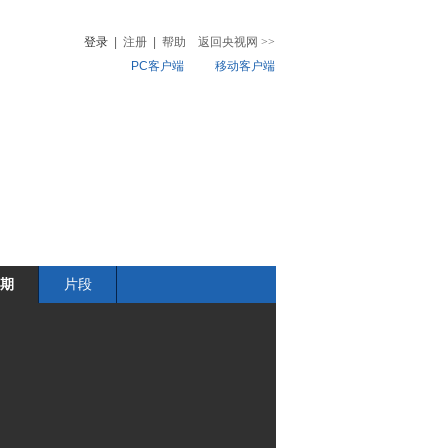
登录
|
注册
|
帮助
返回央视网
>>
PC客户端
移动客户端
音
热榜
微视频
儿
音乐
体育赛事
农业农村
期
片段