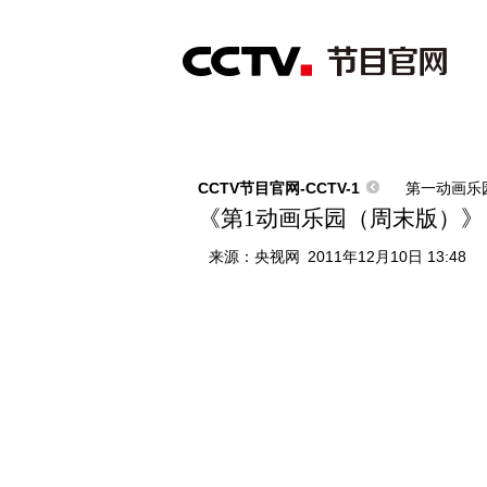
首页
直播
节目单
综合
新闻
财经
综艺
中文国际
体
CCTV节目官网-CCTV-1
第一动画乐
《第1动画乐园（周末版）》 2011
来源：
央视网
2011年12月10日 13:48