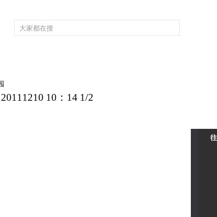
频道大全
栏目大全
片库
4K专区
听
育
电影
国防军事
电视剧
纪录
科教
戏曲
社会与法
少
园
1210 10：14 1/2
往