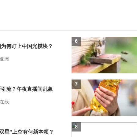
6
国为何盯上中国光模块？
亚洲
7
语引流？午夜直播间乱象
在线
8
I双星”上空有何新本领？