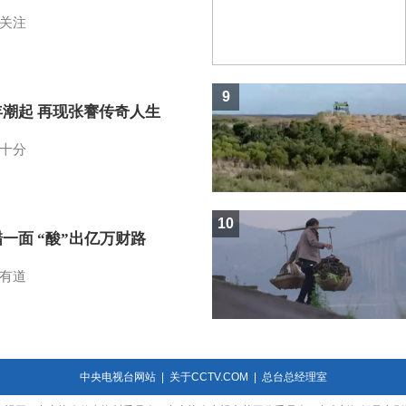
关注
9
年潮起 再现张謇传奇人生
十分
10
一面 “酸”出亿万财路
有道
中央电视台网站
|
关于CCTV.COM
|
总台总经理室