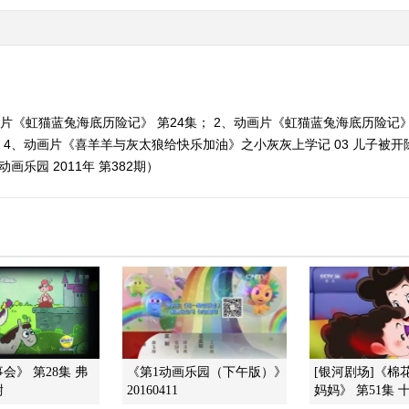
片《虹猫蓝兔海底历险记》 第24集； 2、动画片《虹猫蓝兔海底历险记》
； 4、动画片《喜羊羊与灰太狼给快乐加油》之小灰灰上学记 03 儿子被
画乐园 2011年 第382期）
会》 第28集 弗
《第1动画乐园（下午版）》
[银河剧场]《棉
尉
20160411
妈妈》 第51集 十