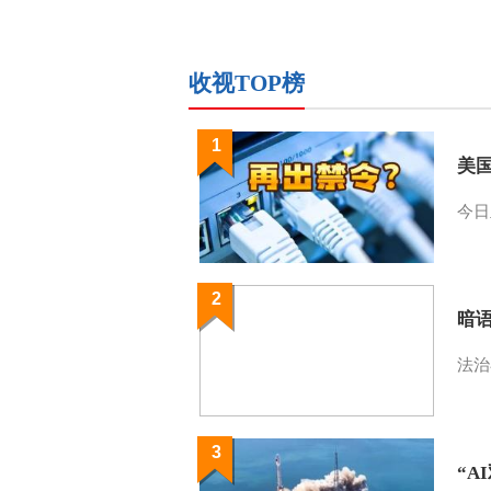
收视TOP榜
1
美
今日
2
暗
法治
3
“A