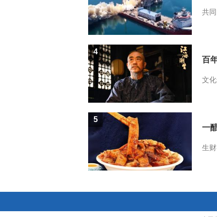
共同
4
百
文化
5
一醋
生财