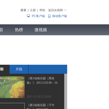
版）》 20111210 10：14
1/2
登录
|
注册
|
帮助
返回央视网
>>
PC客户端
移动客户端
2011-12-10 13:48:02
《第1动画乐园（周末
音
热榜
版）》 20111210 10：14
微视频
2/2
儿
音乐
体育赛事
农业农村
2011-12-10 13:39:48
《第1动画乐园（周末
版）》 20111210 09：22
期
片段
2011-12-10 13:32:10
《第1动画乐园（周末
版）》 20111210 08：34
2011-12-10 12:20:01
《第1动画乐园（下午