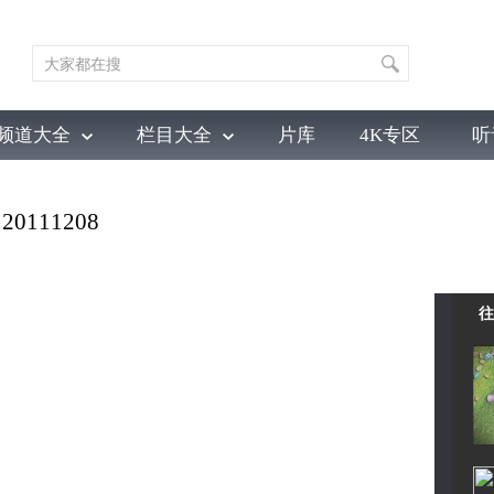
频道大全
栏目大全
片库
4K专区
听
育
电影
国防军事
电视剧
纪录
科教
戏曲
社会与法
少
111208
往