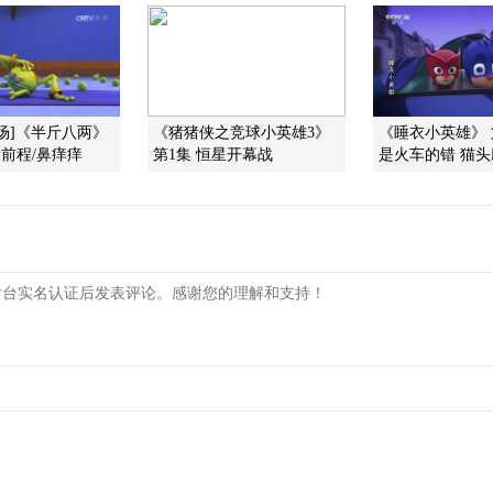
场]《半斤八两》
《猪猪侠之竞球小英雄3》
《睡衣小英雄》 
大前程/鼻痒痒
第1集 恒星开幕战
是火车的错 猫头