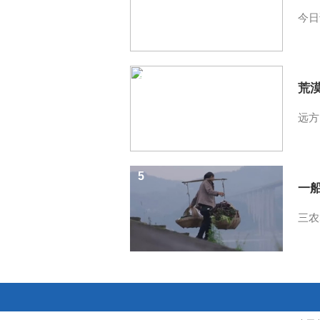
今日
4
荒
远方
5
一
三农