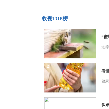
收视TOP榜
1
“
道德
2
看
健康
3
保