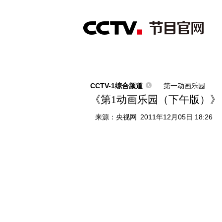
首页
直播
节目单
综合
新闻
财经
综艺
中文国际
体
CCTV-1综合频道
第一动画乐园
《第1动画乐园（下午版）》 20
来源：
央视网
2011年12月05日 18:26