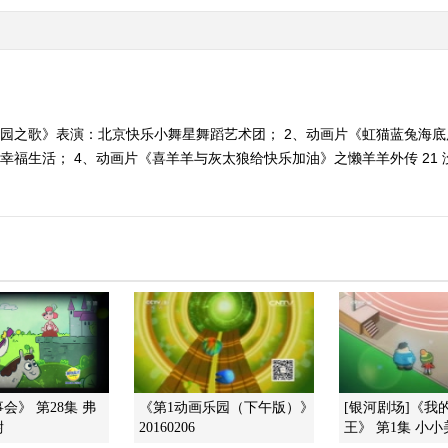
乐园之歌》表演：北京快乐小舞星舞蹈艺术团； 2、动画片《虹猫蓝兔海底历
幸福生活； 4、动画片《喜羊羊与灰太狼给快乐加油》之懒羊羊外传 21 没
会》 第28集 弗
《第1动画乐园（下午版）》
[银河剧场]《我
尉
20160206
王》 第1集 小