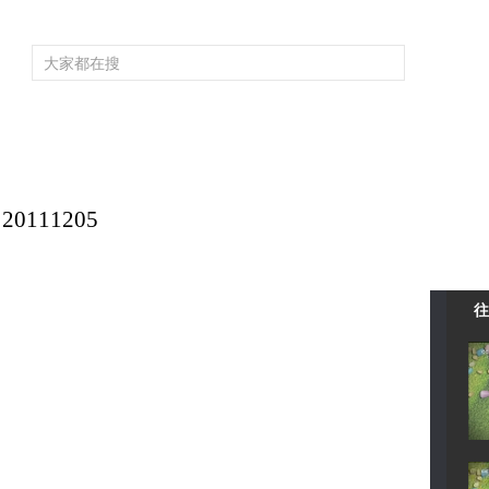
频道大全
栏目大全
片库
4K专区
听
育
电影
国防军事
电视剧
纪录
科教
戏曲
社会与法
少
111205
往