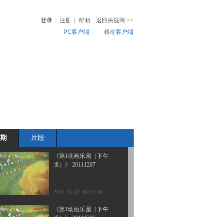
版）》 20111210 08：34
登录
|
注册
|
帮助
返回央视网
>>
PC客户端
移动客户端
2011-12-10 12:20:01
《第1动画乐园（下午
音
热榜
版）》 20111209
微视频
儿
音乐
体育赛事
农业农村
2011-12-09 18:51:14
《第1动画乐园（下午
版）》 20111208
期
片段
2011-12-08 18:48:52
《第1动画乐园（下午
版）》 20111207
2011-12-07 18:23:36
《第1动画乐园（下午