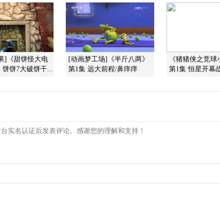
果]《甜饼怪大电
[动画梦工场]《半斤八两》
《猪猪侠之竞球
 饼饼7大破饼干...
第1集 远大前程/鼻痒痒
第1集 恒星开幕