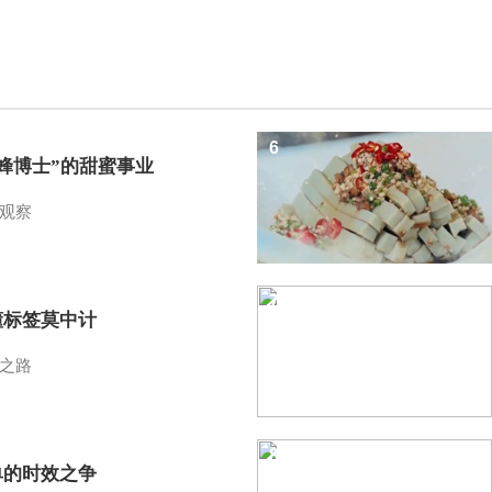
6
蜜蜂博士”的甜蜜事业
观察
7
懂标签莫中计
之路
8
单的时效之争