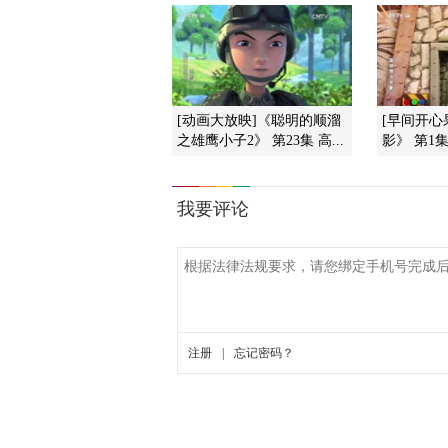
[动画大放映]《聪明的顺溜
[早间开心
之雄鹰小子2》 第23集 高...
影》 第1集