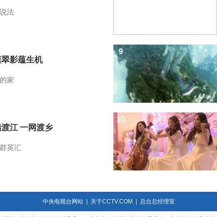
说法
9
漠翠影蕴生机
的家
10
船渡江 一网渡乡
群英汇
中央电视台网站
|
关于CCTV.COM
|
总台总经理室