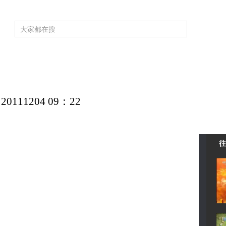
频道大全
栏目大全
片库
4K专区
听
育
电影
国防军事
电视剧
纪录
科教
戏曲
社会与法
少
11204 09：22
往