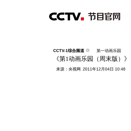
首页
直播
节目单
综合
新闻
财经
综艺
中文国际
体
CCTV-1综合频道
第一动画乐园
《第1动画乐园（周末版）》 201
来源：
央视网
2011年12月04日 10:48