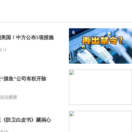
6
制美国！中方公布5项措施
1+1
7
班“摸鱼”公司有权开除
？
法治观察
8
版《防卫白皮书》藏祸心