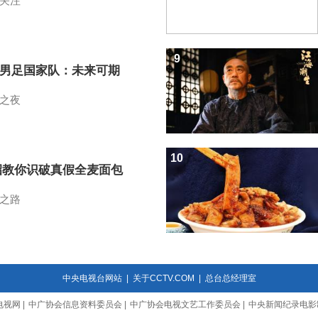
关注
9
7男足国家队：未来可期
之夜
10
招教你识破真假全麦面包
之路
中央电视台网站
|
关于CCTV.COM
|
总台总经理室
电视网
|
中广协会信息资料委员会
|
中广协会电视文艺工作委员会
|
中央新闻纪录电影