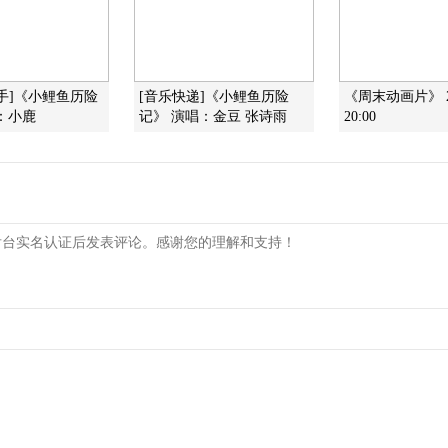
手]《小鲤鱼历险
[音乐快递]《小鲤鱼历险
《周末动画片》 20
：小鹿
记》 演唱：金豆 张诗雨
20:00