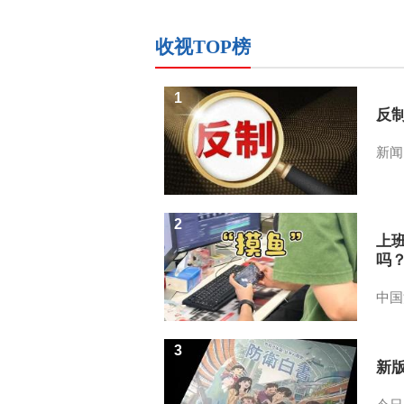
收视TOP榜
1
反
新闻
2
上
吗
中国
3
新