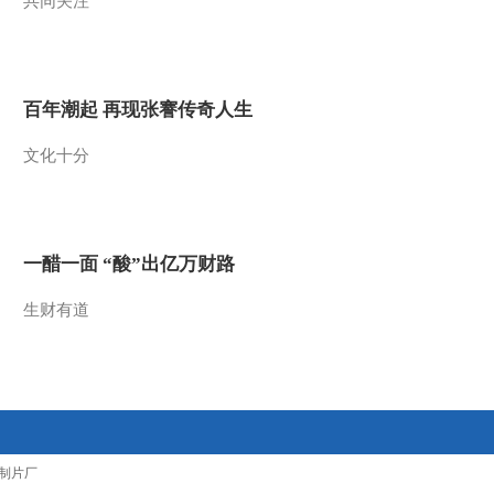
共同关注
2011-11-27 11:55:34
《第1动画乐园（周末
版）》 20111127 09：22
百年潮起 再现张謇传奇人生
2011-11-27 11:19:29
文化十分
《第1动画乐园（周末
版）》 20111127 08：34
一醋一面 “酸”出亿万财路
2011-11-27 09:48:16
生财有道
《第1动画乐园（下午
版）》 20111126 16：13
2011-11-26 19:27:37
《第1动画乐园（周末
版）》 20111126 10：14
2/2
制片厂