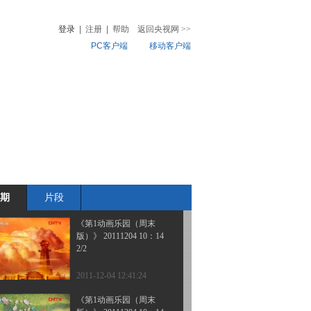
版）》 20111205
登录
|
注册
|
帮助
返回央视网
>>
PC客户端
移动客户端
2011-12-05 18:26:12
《第1动画乐园（周末
音
热榜
版）》 20111204 16：48
微视频
儿
音乐
体育赛事
农业农村
2011-12-04 19:14:27
《第1动画乐园（周末
版）》 20111204 15：54
期
片段
2011-12-04 17:18:16
《第1动画乐园（周末
版）》 20111204 10：14
2/2
2011-12-04 12:41:24
《第1动画乐园（周末